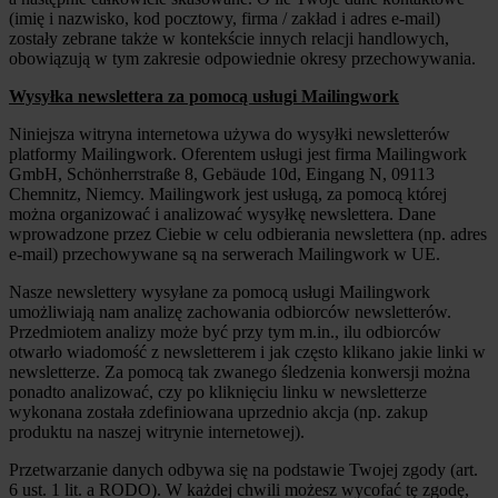
(imię i nazwisko, kod pocztowy, firma / zakład i adres e-mail)
zostały zebrane także w kontekście innych relacji handlowych,
obowiązują w tym zakresie odpowiednie okresy przechowywania.
Wysyłka newslettera za pomocą usługi Mailingwork
Niniejsza witryna internetowa używa do wysyłki newsletterów
platformy Mailingwork. Oferentem usługi jest firma Mailingwork
GmbH, Schönherrstraße 8, Gebäude 10d, Eingang N, 09113
Chemnitz, Niemcy. Mailingwork jest usługą, za pomocą której
można organizować i analizować wysyłkę newslettera. Dane
wprowadzone przez Ciebie w celu odbierania newslettera (np. adres
e-mail) przechowywane są na serwerach Mailingwork w UE.
Nasze newslettery wysyłane za pomocą usługi Mailingwork
umożliwiają nam analizę zachowania odbiorców newsletterów.
Przedmiotem analizy może być przy tym m.in., ilu odbiorców
otwarło wiadomość z newsletterem i jak często klikano jakie linki w
newsletterze. Za pomocą tak zwanego śledzenia konwersji można
ponadto analizować, czy po kliknięciu linku w newsletterze
wykonana została zdefiniowana uprzednio akcja (np. zakup
produktu na naszej witrynie internetowej).
Przetwarzanie danych odbywa się na podstawie Twojej zgody (art.
6 ust. 1 lit. a RODO). W każdej chwili możesz wycofać tę zgodę,