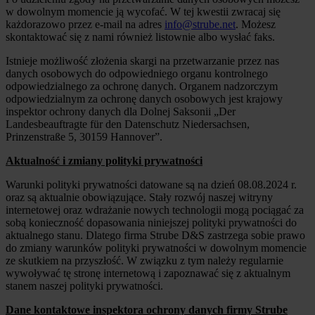
w dowolnym momencie ją wycofać. W tej kwestii zwracaj się
każdorazowo przez e-mail na adres
info@strube.net
. Możesz
skontaktować się z nami również listownie albo wysłać faks.
Istnieje możliwość złożenia skargi na przetwarzanie przez nas
danych osobowych do odpowiedniego organu kontrolnego
odpowiedzialnego za ochronę danych. Organem nadzorczym
odpowiedzialnym za ochronę danych osobowych jest krajowy
inspektor ochrony danych dla Dolnej Saksonii „Der
Landesbeauftragte für den Datenschutz Niedersachsen,
Prinzenstraße 5, 30159 Hannover”.
Aktualność i zmiany polityki prywatności
Warunki polityki prywatności datowane są na dzień 08.08.2024 r.
oraz są aktualnie obowiązujące. Stały rozwój naszej witryny
internetowej oraz wdrażanie nowych technologii mogą pociągać za
sobą konieczność dopasowania niniejszej polityki prywatności do
aktualnego stanu. Dlatego firma Strube D&S zastrzega sobie prawo
do zmiany warunków polityki prywatności w dowolnym momencie
ze skutkiem na przyszłość. W związku z tym należy regularnie
wywoływać tę stronę internetową i zapoznawać się z aktualnym
stanem naszej polityki prywatności.
Dane kontaktowe inspektora ochrony danych firmy Strube