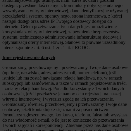
zautomatyzowanego usunięcia: m.in. adres IP, data i godzina
dostępu, przesłane ilości danych, komunikaty dotyczące udanego
wywoływania witryny internetowej, dane identyfikacyjne używanej
przeglądarki i systemu operacyjnego, strona internetowa, z której
nastąpił dostęp oraz adres IP Twojego dostawcy dostępu do
internetu. Celem przetwarzania tych danych jest umożliwienie
korzystania z witryny internetowej, zapewnienie bezpieczeństwa
systemu, technicznego administrowania infrastrukturą sieciową i
optymalizacji oferty internetowej. Stanowi to prawnie uzasadniony
interes zgodnie z art. 6 ust. 1 zd. 1 lit. f RODO.
Inne rejestrowanie danych
Gromadzimy, przechowujemy i przetwarzamy Twoje dane osobowe
(np. imię, nazwisko, adres, adres e-mail, numer telefonu), jeśli
istnieje lub ma zostać nawiązana relacja handlowa, np. w ramach
subskrypcji lub zamówienia, a także w ramach projektowania treści
i zmiany relacji handlowej. Ponadto korzystamy z Twoich danych
osobowych, jeżeli przekażesz je nam w celu rejestracji na naszej
witrynie internetowej i wyrazisz zgodę na ich przetwarzanie.
Gromadzimy również, przechowujemy i przetwarzamy Twoje dane
osobowe, jeżeli kontaktujesz się z nami za pośrednictwem
formularza zgłoszeniowego, konkursu, telefonu, faksu lub wysyłasz
do nas wiadomość e-mail, o ile jest to konieczne do przetwarzania
Twoich zapytań i korespondencji. Zbierane przez nas dane osobowe
będą niezwłocznie usuwane, kiedy przestaną być potrzebne do