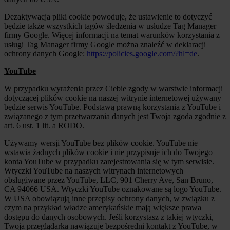
Dezaktywacja pliki cookie powoduje, że ustawienie to dotyczyć
będzie także wszystkich tagów śledzenia w usłudze Tag Manager
firmy Google. Więcej informacji na temat warunków korzystania z
usługi Tag Manager firmy Google można znaleźć w deklaracji
ochrony danych Google:
https://policies.google.com/?hl=de
.
YouTube
W przypadku wyrażenia przez Ciebie zgody w warstwie informacji
dotyczącej plików cookie na naszej witrynie internetowej używany
będzie serwis YouTube. Podstawą prawną korzystania z YouTube i
związanego z tym przetwarzania danych jest Twoja zgoda zgodnie z
art. 6 ust. 1 lit. a RODO.
Używamy wersji YouTube bez plików cookie. YouTube nie
wstawia żadnych plików cookie i nie przypisuje ich do Twojego
konta YouTube w przypadku zarejestrowania się w tym serwisie.
Wtyczki YouTube na naszych witrynach internetowych
obsługiwane przez YouTube, LLC, 901 Cherry Ave, San Bruno,
CA 94066 USA. Wtyczki YouTube oznakowane są logo YouTube.
W USA obowiązują inne przepisy ochrony danych, w związku z
czym na przykład władze amerykańskie mają większe prawa
dostępu do danych osobowych. Jeśli korzystasz z takiej wtyczki,
Twoja przeglądarka nawiązuje bezpośredni kontakt z YouTube, w