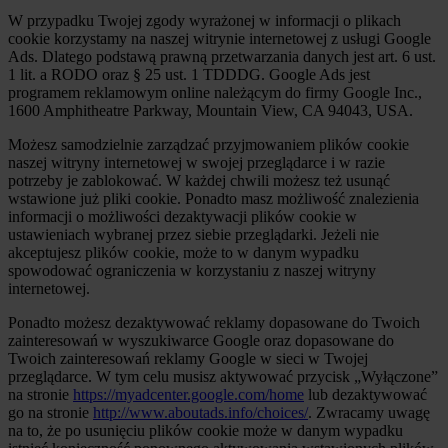
W przypadku Twojej zgody wyrażonej w informacji o plikach
cookie korzystamy na naszej witrynie internetowej z usługi Google
Ads. Dlatego podstawą prawną przetwarzania danych jest art. 6 ust.
1 lit. a RODO oraz § 25 ust. 1 TDDDG. Google Ads jest
programem reklamowym online należącym do firmy Google Inc.,
1600 Amphitheatre Parkway, Mountain View, CA 94043, USA.
Możesz samodzielnie zarządzać przyjmowaniem plików cookie
naszej witryny internetowej w swojej przeglądarce i w razie
potrzeby je zablokować. W każdej chwili możesz też usunąć
wstawione już pliki cookie. Ponadto masz możliwość znalezienia
informacji o możliwości dezaktywacji plików cookie w
ustawieniach wybranej przez siebie przeglądarki. Jeżeli nie
akceptujesz plików cookie, może to w danym wypadku
spowodować ograniczenia w korzystaniu z naszej witryny
internetowej.
Ponadto możesz dezaktywować reklamy dopasowane do Twoich
zainteresowań w wyszukiwarce Google oraz dopasowane do
Twoich zainteresowań reklamy Google w sieci w Twojej
przeglądarce. W tym celu musisz aktywować przycisk „Wyłączone”
na stronie
https://myadcenter.google.com/home
lub dezaktywować
go na stronie
http://www.aboutads.info/choices/
. Zwracamy uwagę
na to, że po usunięciu plików cookie może w danym wypadku