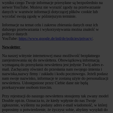
wyniku czego Twoje informacje przesyłane są bezpośrednio na
serwer YouTube. Możesz nie wyrazić zgody na przetwarzanie
danych w warstwie informacji dotyczącej plików cookie lub
wycofać swoją zgodę w późniejszym terminie.
Informacje na temat celu i zakresu zbierania danych oraz ich
dalszego przetwarzania i wykorzystywania można znaleźć w
polityce danych
YouTube:
https://www.google.de/intl/de/policies/privacy/
.
Newsletter
Na naszej witrynie internetowej masz możliwość bezpłatnego
zarejestrowania się do newslettera. Obowiązkową informacją
wymaganą do przesyłania newslettera jest jedynie Twój adres e-
mail. Zachęcamy również do przesłania nam swojego imienia i
nazwiska,nazwy firmy / zakładu i kodu pocztowego. Jeżeli podasz
nam swoje nazwisko, informacje te zostaną użyte do personalizacji
newslettera. Udostępnione przez Ciebie dane nie będą
przekazywane osobom trzecim.
Przy rejestracji do naszego newslettera stosujemy tak zwany model
Double opt-in. Oznacza to, że kiedy wpłynie do nas Twoje
zgłoszenie, wyślemy na podany adres e-mail wiadomość, w której
poprosimy o potwierdzenie, że życzysz sobie, abyśmy wysyłali do