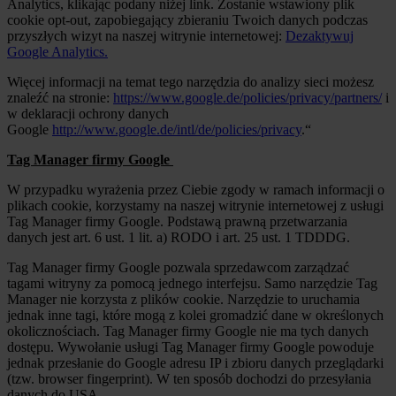
Analytics, klikając podany niżej link. Zostanie wstawiony plik
cookie opt-out, zapobiegający zbieraniu Twoich danych podczas
przyszłych wizyt na naszej witrynie internetowej:
Dezaktywuj
Google Analytics.
Więcej informacji na temat tego narzędzia do analizy sieci możesz
znaleźć na stronie:
https://www.google.de/policies/privacy/partners/
i
w deklaracji ochrony danych
Google
http://www.google.de/intl/de/policies/privacy
.“
Tag Manager firmy Google
W przypadku wyrażenia przez Ciebie zgody w ramach informacji o
plikach cookie, korzystamy na naszej witrynie internetowej z usługi
Tag Manager firmy Google. Podstawą prawną przetwarzania
danych jest art. 6 ust. 1 lit. a) RODO i art. 25 ust. 1 TDDDG.
Tag Manager firmy Google pozwala sprzedawcom zarządzać
tagami witryny za pomocą jednego interfejsu. Samo narzędzie Tag
Manager nie korzysta z plików cookie. Narzędzie to uruchamia
jednak inne tagi, które mogą z kolei gromadzić dane w określonych
okolicznościach. Tag Manager firmy Google nie ma tych danych
dostępu. Wywołanie usługi Tag Manager firmy Google powoduje
jednak przesłanie do Google adresu IP i zbioru danych przeglądarki
(tzw. browser fingerprint). W ten sposób dochodzi do przesyłania
danych do USA.