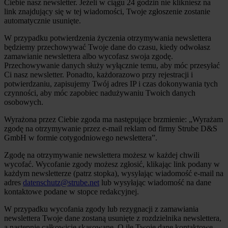
Ciebie nasz newsletter. Jeżeli w ciągu 24 godzin nie klikniesz na
link znajdujący się w tej wiadomości, Twoje zgłoszenie zostanie
automatycznie usunięte.
W przypadku potwierdzenia życzenia otrzymywania newslettera
będziemy przechowywać Twoje dane do czasu, kiedy odwołasz
zamawianie newslettera albo wycofasz swoja zgodę.
Przechowywanie danych służy wyłącznie temu, aby móc przesyłać
Ci nasz newsletter. Ponadto, każdorazowo przy rejestracji i
potwierdzaniu, zapisujemy Twój adres IP i czas dokonywania tych
czynności, aby móc zapobiec nadużywaniu Twoich danych
osobowych.
Wyrażona przez Ciebie zgoda ma następujące brzmienie: „Wyrażam
zgodę na otrzymywanie przez e-mail reklam od firmy Strube D&S
GmbH w formie cotygodniowego newslettera”.
Zgodę na otrzymywanie newslettera możesz w każdej chwili
wycofać. Wycofanie zgody możesz zgłosić, klikając link podany w
każdym newsletterze (patrz stopka), wysyłając wiadomość e-mail na
adres
datenschutz@strube.net
lub wysyłając wiadomość na dane
kontaktowe podane w stopce redakcyjnej.
W przypadku wycofania zgody lub rezygnacji z zamawiania
newslettera Twoje dane zostaną usunięte z rozdzielnika newslettera,
a następnie całkowicie skasowane. O ile Twoje dane kontaktowe