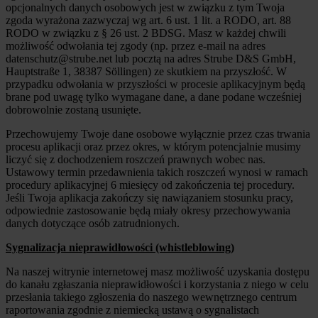
opcjonalnych danych osobowych jest w związku z tym Twoja
zgoda wyrażona zazwyczaj wg art. 6 ust. 1 lit. a RODO, art. 88
RODO w związku z § 26 ust. 2 BDSG. Masz w każdej chwili
możliwość odwołania tej zgody (np. przez e-mail na adres
datenschutz@strube.net lub pocztą na adres Strube D&S GmbH,
Hauptstraße 1, 38387 Söllingen) ze skutkiem na przyszłość. W
przypadku odwołania w przyszłości w procesie aplikacyjnym będą
brane pod uwagę tylko wymagane dane, a dane podane wcześniej
dobrowolnie zostaną usunięte.
Przechowujemy Twoje dane osobowe wyłącznie przez czas trwania
procesu aplikacji oraz przez okres, w którym potencjalnie musimy
liczyć się z dochodzeniem roszczeń prawnych wobec nas.
Ustawowy termin przedawnienia takich roszczeń wynosi w ramach
procedury aplikacyjnej 6 miesięcy od zakończenia tej procedury.
Jeśli Twoja aplikacja zakończy się nawiązaniem stosunku pracy,
odpowiednie zastosowanie będą miały okresy przechowywania
danych dotyczące osób zatrudnionych.
Sygnalizacja nieprawidłowości (whistleblowing)
Na naszej witrynie internetowej masz możliwość uzyskania dostępu
do kanału zgłaszania nieprawidłowości i korzystania z niego w celu
przesłania takiego zgłoszenia do naszego wewnętrznego centrum
raportowania zgodnie z niemiecką ustawą o sygnalistach