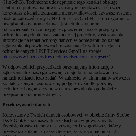
(HinSchG). Techniczne udostępnienie tego kanału i obsługę
centrum raportowania powierzyliśmy usługodawcy. Jeśli więc
korzystasz z kanału zgłaszania nieprawidłowości, używasz systemu
obsługi zgłoszeń firmy LINET Services GmbH. To ona zgodnie z
przepisami o ochronie danych jest administratorem
odpowiedzialnym za przyjęcie zgłoszenia – nasze przepisy o
ochronie danych nie mają zatem do tej procedury zastosowania.
Informacje na temat ochrony danych w odniesieniu do kanału
zgłaszania nieprawidłowości można znaleźć w informacjach o
ochronie danych LINET Services GmbH na stronie
https://www.linet-services.de/hinweisgeberschutzgesetz/
.
W odpowiednich przypadkach otrzymujemy informację o
zgłoszeniach z naszego wewnętrznego biura raportowania w
ramach realizacji jego zadań. W zakresie, w jakim mamy wówczas
kontakt z danymi osobowymi, podjęliśmy środki prawne,
techniczne i organizacyjne w celu zapewnienia zgodności z
przepisami o ochronie danych.
Przekazywanie danych
Korzystamy z Twoich danych osobowych w obrębie firmy Strube
D&S GmbH oraz naszych przedsiębiorstw powiązanych.
Przedsiębiorstwa te oraz nasi zewnętrzni usługodawcy, którzy
przetwarzają dane na nasze zlecenie, są w rozumieniu art. 28