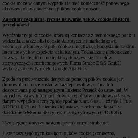
cookie może w danym wypadku istnieć konieczność ponownego
aktywowania wstawionych plików cookie opt-out.
Zalecamy regularne, ręczne usuwanie plików cookie i historii
przeglądarki.
Wyróżniamy pliki cookie, które są konieczne z technicznego punktu
widzenia, a także pliki cookie statystyczne i marketingowe.
Technicznie konieczne pliki cookie umożliwiają korzystanie ze stron
internetowych w aspekcie technicznym. Technicznie niekonieczne
to wszystkie te pliki cookie, których używa się do celów
statystycznych i marketingowych. Firma Strube D&S GmbH
wykorzystuje w tym celu Google Analytics.
Zgoda na przetwarzanie danych za pomocą plików cookie jest
dobrowolna i może zostać w każdej chwili wycofana lub
dostosowana pod następującym linkiem: Przejdź do ustawień. W
ramach warstwy informacji dotyczącej plików cookie wyrażasz w
danym wypadku łączną zgodę zgodnie z art. 6 ust. 1 zdanie 1 lit. a
RODO i § 25 ust. 1 niemieckiej ustawy o ochronie danych w
dziedzinie telekomunikacyjnych usług cyfrowych (TDDDG).
Twoja zgoda dotyczy następujących domen: strube.net
Listę poszczególnych kategorii plików cookie (konieczne,