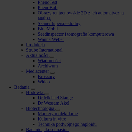
PhenoTest
PhenoBob
Obrazy rentgenowskie 2D z ich automatyczną
analizą
Skaner hiperspektralny
BlueMobil
Seedinspector i tomografia komputerowa
Wanna Weber
Produkcja
Strube International
Aktualności
Wiadomości
Archiwum
Mediacenter
Broszury
Wideo
Badania
Hodowla
Dr Michael Stange
Dr Wessam Akel
Biotechnologia
Markery molekularne
Kultura in vitro
Technika podwójnego haploidu
Badanie jakości nasion