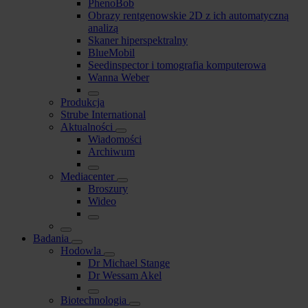
PhenoBob
Obrazy rentgenowskie 2D z ich automatyczną
analizą
Skaner hiperspektralny
BlueMobil
Seedinspector i tomografia komputerowa
Wanna Weber
Produkcja
Strube International
Aktualności
Wiadomości
Archiwum
Mediacenter
Broszury
Wideo
Badania
Hodowla
Dr Michael Stange
Dr Wessam Akel
Biotechnologia