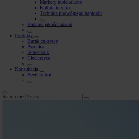
Markery molekularne
Kultura in vitro
Technika podwójnego haploidu
Badanie jakości nasion
Produkty
Burak cukrowy
Pszenica
Słonecznik
Ciecierzyca
Konsultacja
BeetControl
Search for: