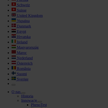
Schweiz
Suisse
United Kingdom
Україна
Danmark
Egypt
Hrvatska
Ireland
Magyarország
Maroc
Nederland
Österreich
România
Suomi
Sverige
O nas
Historia
Innowacje
PhenoTest