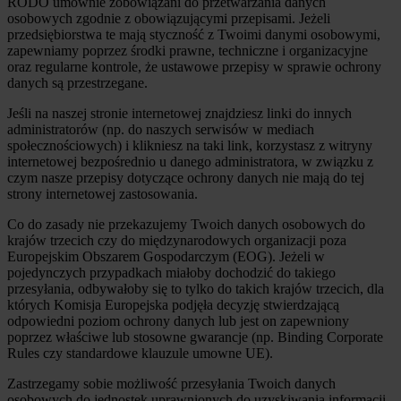
RODO umownie zobowiązani do przetwarzania danych
osobowych zgodnie z obowiązującymi przepisami. Jeżeli
przedsiębiorstwa te mają styczność z Twoimi danymi osobowymi,
zapewniamy poprzez środki prawne, techniczne i organizacyjne
oraz regularne kontrole, że ustawowe przepisy w sprawie ochrony
danych są przestrzegane.
Jeśli na naszej stronie internetowej znajdziesz linki do innych
administratorów (np. do naszych serwisów w mediach
społecznościowych) i klikniesz na taki link, korzystasz z witryny
internetowej bezpośrednio u danego administratora, w związku z
czym nasze przepisy dotyczące ochrony danych nie mają do tej
strony internetowej zastosowania.
Co do zasady nie przekazujemy Twoich danych osobowych do
krajów trzecich czy do międzynarodowych organizacji poza
Europejskim Obszarem Gospodarczym (EOG). Jeżeli w
pojedynczych przypadkach miałoby dochodzić do takiego
przesyłania, odbywałoby się to tylko do takich krajów trzecich, dla
których Komisja Europejska podjęła decyzję stwierdzającą
odpowiedni poziom ochrony danych lub jest on zapewniony
poprzez właściwe lub stosowne gwarancje (np. Binding Corporate
Rules czy standardowe klauzule umowne UE).
Zastrzegamy sobie możliwość przesyłania Twoich danych
osobowych do jednostek uprawnionych do uzyskiwania informacji,