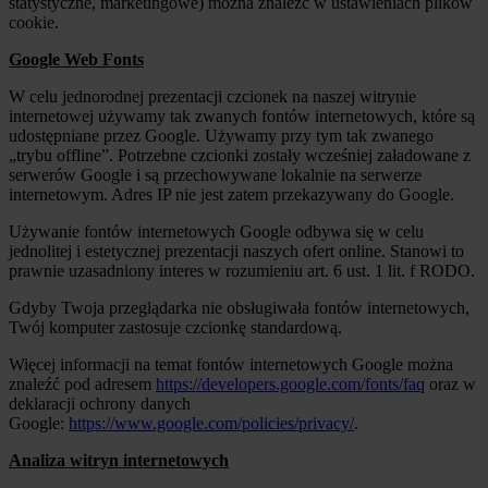
statystyczne, marketingowe) można znaleźć w ustawieniach plików
cookie.
Google Web Fonts
W celu jednorodnej prezentacji czcionek na naszej witrynie
internetowej używamy tak zwanych fontów internetowych, które są
udostępniane przez Google. Używamy przy tym tak zwanego
„trybu offline”. Potrzebne czcionki zostały wcześniej załadowane z
serwerów Google i są przechowywane lokalnie na serwerze
internetowym. Adres IP nie jest zatem przekazywany do Google.
Używanie fontów internetowych Google odbywa się w celu
jednolitej i estetycznej prezentacji naszych ofert online. Stanowi to
prawnie uzasadniony interes w rozumieniu art. 6 ust. 1 lit. f RODO.
Gdyby Twoja przeglądarka nie obsługiwała fontów internetowych,
Twój komputer zastosuje czcionkę standardową.
Więcej informacji na temat fontów internetowych Google można
znaleźć pod adresem
https://developers.google.com/fonts/faq
oraz w
deklaracji ochrony danych
Google:
https://www.google.com/policies/privacy/
.
Analiza witryn internetowych