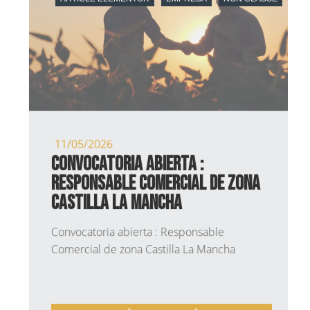
D
ARTICLE ELEMENTOR
EMPRESA
NON CLASSÉ
11/05/2026
Convocatoria abierta :
Responsable Comercial de zona
Castilla La Mancha
Convocatoria abierta : Responsable
Comercial de zona Castilla La Mancha