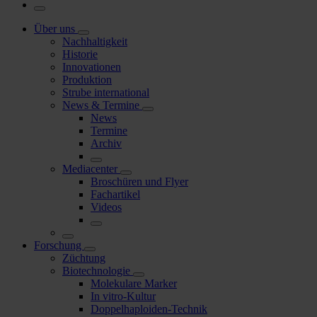
Über uns
Nachhaltigkeit
Historie
Innovationen
Produktion
Strube international
News & Termine
News
Termine
Archiv
Mediacenter
Broschüren und Flyer
Fachartikel
Videos
Forschung
Züchtung
Biotechnologie
Molekulare Marker
In vitro-Kultur
Doppelhaploiden-Technik