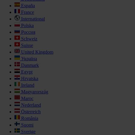
España
France
International
Polska
Россия
Schweiz
Suisse
United Kingdom
Україна
Danmark
Egypt
Hrvatska
Ireland
Magyarország
Maroc
Nederland
Österreich
România
Suomi
Sverige