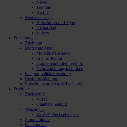
News
Termine
Archiv
Mediacenter
Broschüren und Flyer
Fachartikel
Videos
Forschung
Züchtung
Biotechnologie
Molekulare Marker
In vitro-Kultur
Doppelhaploiden-Technik
Neue Züchtungstechniken
Saatgutqualitätsforschung
Resistenzzüchtung
Forschungsprojekte & Fachartikel
Produkte
Zuckerrübe
VitalY
Qualitäts-Saatgut
Weizen
WeW® Wechselweizen
Sonnenblume
Kichererbse