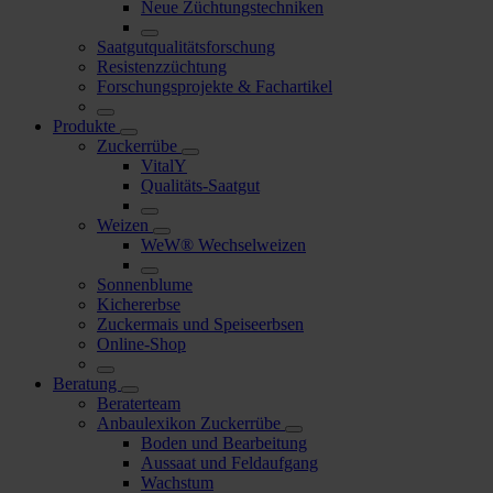
Neue Züchtungstechniken
Saatgutqualitätsforschung
Resistenzzüchtung
Forschungsprojekte & Fachartikel
Produkte
Zuckerrübe
VitalY
Qualitäts-Saatgut
Weizen
WeW® Wechselweizen
Sonnenblume
Kichererbse
Zuckermais und Speiseerbsen
Online-Shop
Beratung
Beraterteam
Anbaulexikon Zuckerrübe
Boden und Bearbeitung
Aussaat und Feldaufgang
Wachstum