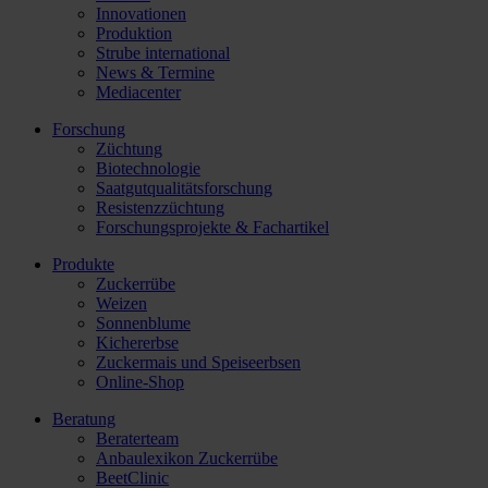
Innovationen
Produktion
Strube international
News & Termine
Mediacenter
Forschung
Züchtung
Biotechnologie
Saatgutqualitätsforschung
Resistenzzüchtung
Forschungsprojekte & Fachartikel
Produkte
Zuckerrübe
Weizen
Sonnenblume
Kichererbse
Zuckermais und Speiseerbsen
Online-Shop
Beratung
Beraterteam
Anbaulexikon Zuckerrübe
BeetClinic