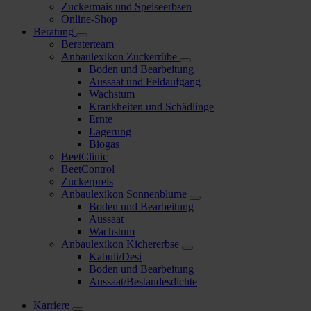
Zuckermais und Speiseerbsen
Online-Shop
Beratung
Beraterteam
Anbaulexikon Zuckerrübe
Boden und Bearbeitung
Aussaat und Feldaufgang
Wachstum
Krankheiten und Schädlinge
Ernte
Lagerung
Biogas
BeetClinic
BeetControl
Zuckerpreis
Anbaulexikon Sonnenblume
Boden und Bearbeitung
Aussaat
Wachstum
Anbaulexikon Kichererbse
Kabuli/Desi
Boden und Bearbeitung
Aussaat/Bestandesdichte
Karriere