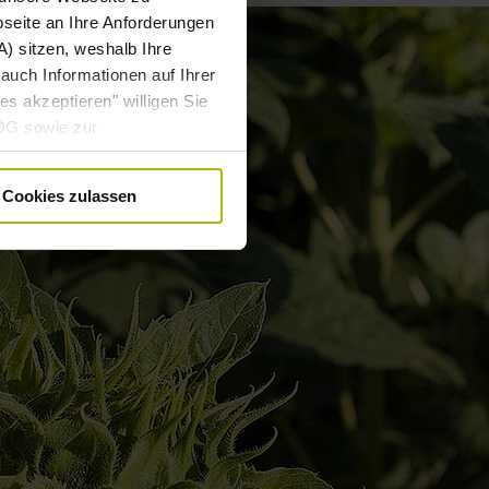
bseite an Ihre Anforderungen
) sitzen, weshalb Ihre
auch Informationen auf Ihrer
es akzeptieren" willigen Sie
DDG sowie zur
 DSGVO gebündelt ein. Die
. angepasst werden. Weitere
Cookies zulassen
ärung
.