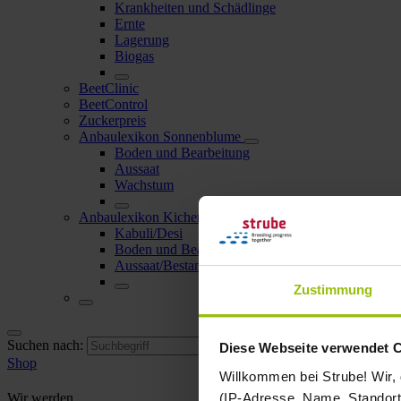
Krankheiten und Schädlinge
Ernte
Lagerung
Biogas
BeetClinic
BeetControl
Zuckerpreis
Anbaulexikon Sonnenblume
Boden und Bearbeitung
Aussaat
Wachstum
Anbaulexikon Kichererbse
Kabuli/Desi
Boden und Bearbeitung
Aussaat/Bestandesdichte
Zustimmung
Suchen nach:
Diese Webseite verwendet 
Shop
Willkommen bei Strube! Wir,
(IP-Adresse, Name, Standort 
Wir werden