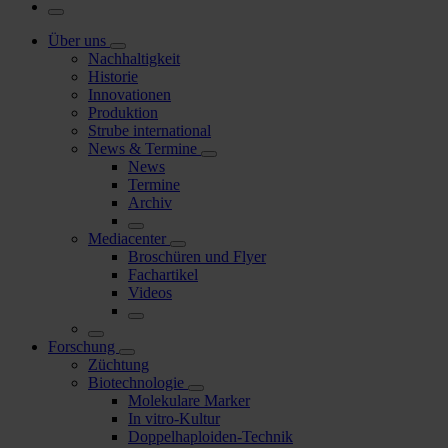
Über uns
Nachhaltigkeit
Historie
Innovationen
Produktion
Strube international
News & Termine
News
Termine
Archiv
Mediacenter
Broschüren und Flyer
Fachartikel
Videos
Forschung
Züchtung
Biotechnologie
Molekulare Marker
In vitro-Kultur
Doppelhaploiden-Technik