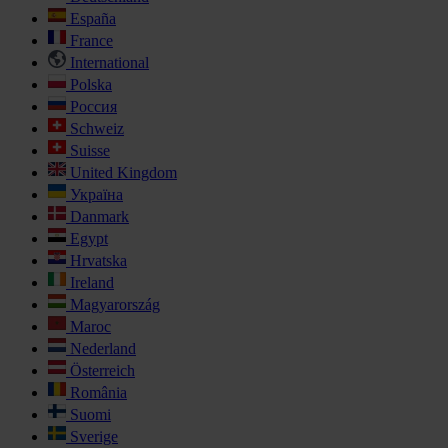
España
France
International
Polska
Россия
Schweiz
Suisse
United Kingdom
Україна
Danmark
Egypt
Hrvatska
Ireland
Magyarország
Maroc
Nederland
Österreich
România
Suomi
Sverige