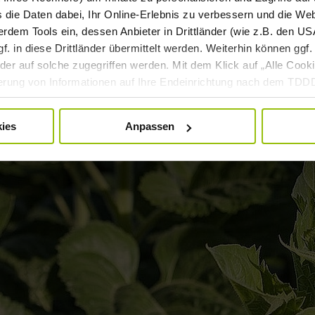
s die Daten dabei, Ihr Online-Erlebnis zu verbessern und die We
dem Tools ein, dessen Anbieter in Drittländer (wie z.B. den USA
 in diese Drittländer übermittelt werden. Weiterhin können ggf. 
er auf solche zugegriffen werden. Mit dem Klick auf „Alle Cooki
cherung von Informationen auf Ihre Endeinrichtung nach dem TD
rsonenbezogenen Daten für die oben genannten Zwecke nach der
nd kann jederzeit mittels der Cookie-Einstellungen widerrufen bzw
ies
Anpassen
beitung mittels Cookies finden Sie in unserer
Datenschutzerkl