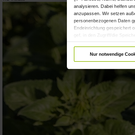
analysieren. Dabei helfen un
anzupassen. Wir setzen außer
personenbezogenen Daten ggf.
Endeinrichtung gespeichert od
gef, in den Zugriff/die Spei
Datenverarbeitung Ihrer pe
Einwilligung ist freiwillig u
Nur notwendige Cook
Informationen zur Datenverar