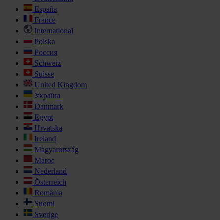
España
France
International
Polska
Россия
Schweiz
Suisse
United Kingdom
Україна
Danmark
Egypt
Hrvatska
Ireland
Magyarország
Maroc
Nederland
Österreich
România
Suomi
Sverige