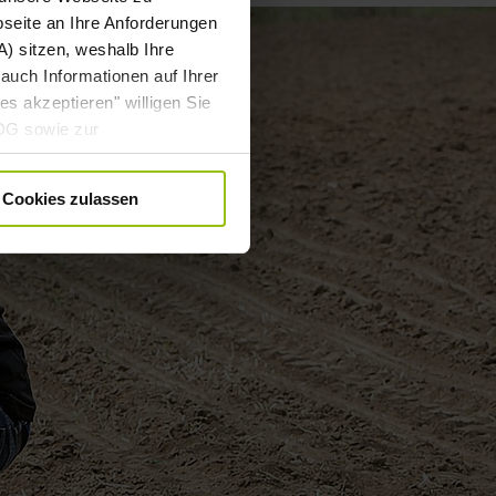
bseite an Ihre Anforderungen
) sitzen, weshalb Ihre
auch Informationen auf Ihrer
es akzeptieren" willigen Sie
DDG sowie zur
 DSGVO gebündelt ein. Die
. angepasst werden. Weitere
Cookies zulassen
ärung
.