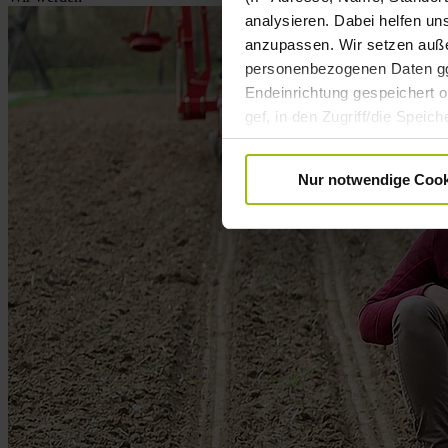
analysieren. Dabei helfen un
anzupassen. Wir setzen außer
personenbezogenen Daten ggf.
Endeinrichtung gespeichert od
gef, in den Zugriff/die Spei
Datenverarbeitung Ihrer pe
Einwilligung ist freiwillig u
Nur notwendige Cook
Informationen zur Datenverar