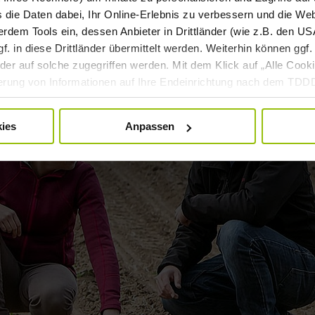
s die Daten dabei, Ihr Online-Erlebnis zu verbessern und die We
dem Tools ein, dessen Anbieter in Drittländer (wie z.B. den USA
 in diese Drittländer übermittelt werden. Weiterhin können ggf. 
er auf solche zugegriffen werden. Mit dem Klick auf „Alle Cooki
cherung von Informationen auf Ihre Endeinrichtung nach dem TD
rsonenbezogenen Daten für die oben genannten Zwecke nach der
nd kann jederzeit mittels der Cookie-Einstellungen widerrufen bzw
ies
Anpassen
beitung mittels Cookies finden Sie in unserer
Datenschutzerkl