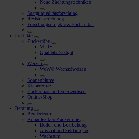
Neue Züchtungstechniken
Saatgutqualitätsforschung
Resistenzzüchtung
Forschungsprojekte & Fachartikel
Produkte
Zuckerrübe
VitalY
Qualitäts-Saatgut
Weizen
WeW® Wechselweizen
Sonnenblume
Kichererbse
Zuckermais und Speiseerbsen
Online-Shop
Beratung
Beraterteam
Anbaulexikon Zuckerrübe
Boden und Bearbeitung
Aussaat und Feldaufgang
Wachstum