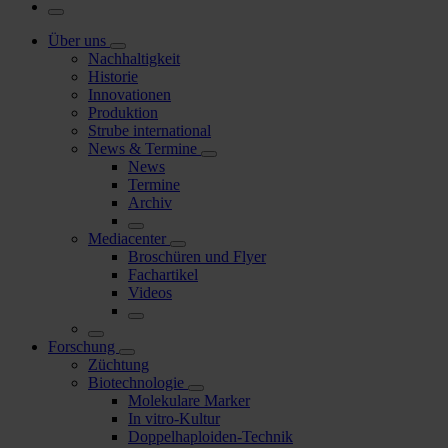
Über uns
Nachhaltigkeit
Historie
Innovationen
Produktion
Strube international
News & Termine
News
Termine
Archiv
Mediacenter
Broschüren und Flyer
Fachartikel
Videos
Forschung
Züchtung
Biotechnologie
Molekulare Marker
In vitro-Kultur
Doppelhaploiden-Technik