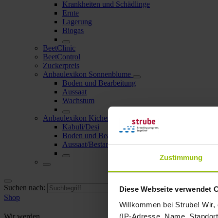
Krankheiten und Schädlinge
Ernte
Lagerung
Biogas
BeetClinic
BeetControl
Zuckerpreis
Anbaulexikon Sonnenblume
Boden und Bearbeitung
Aussaat
Wachstum
Anbaulexikon Kichererbse
Kabuli/Desi
Boden und Bearbeitung
Aussaat/Bestandesdichte
Zustimmung
Suchen nach:
Diese Webseite verwendet 
Shop
Willkommen bei Strube! Wir,
(IP-Adresse, Name, Standort 
Wir werden