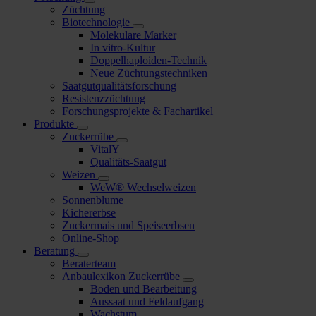
Züchtung
Biotechnologie
Molekulare Marker
In vitro-Kultur
Doppelhaploiden-Technik
Neue Züchtungstechniken
Saatgutqualitätsforschung
Resistenzzüchtung
Forschungsprojekte & Fachartikel
Produkte
Zuckerrübe
VitalY
Qualitäts-Saatgut
Weizen
WeW® Wechselweizen
Sonnenblume
Kichererbse
Zuckermais und Speiseerbsen
Online-Shop
Beratung
Beraterteam
Anbaulexikon Zuckerrübe
Boden und Bearbeitung
Aussaat und Feldaufgang
Wachstum