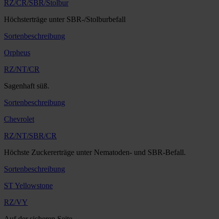
RZ/CR/SBR/Stolbur
Höchsterträge unter SBR-/Stolburbefall
Sortenbeschreibung
Orpheus
RZ/NT/CR
Sagenhaft süß.
Sortenbeschreibung
Chevrolet
RZ/NT/SBR/CR
Höchste Zuckererträge unter Nematoden- und SBR-Befall.
Sortenbeschreibung
ST Yellowstone
RZ/VY
Auf der sicheren Seite.