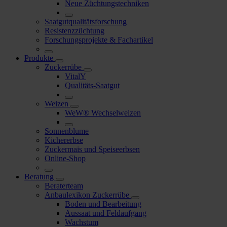
Neue Züchtungstechniken
Saatgutqualitätsforschung
Resistenzzüchtung
Forschungsprojekte & Fachartikel
Produkte
Zuckerrübe
VitalY
Qualitäts-Saatgut
Weizen
WeW® Wechselweizen
Sonnenblume
Kichererbse
Zuckermais und Speiseerbsen
Online-Shop
Beratung
Beraterteam
Anbaulexikon Zuckerrübe
Boden und Bearbeitung
Aussaat und Feldaufgang
Wachstum