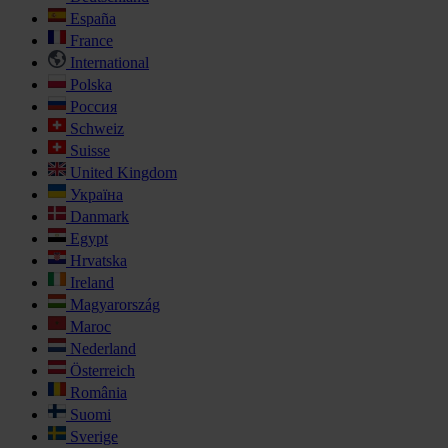
España
France
International
Polska
Россия
Schweiz
Suisse
United Kingdom
Україна
Danmark
Egypt
Hrvatska
Ireland
Magyarország
Maroc
Nederland
Österreich
România
Suomi
Sverige