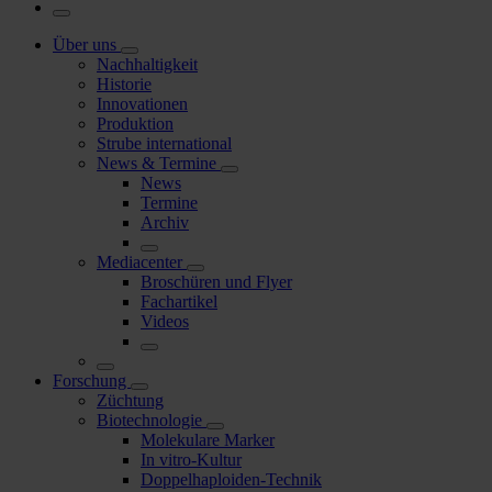
Über uns
Nachhaltigkeit
Historie
Innovationen
Produktion
Strube international
News & Termine
News
Termine
Archiv
Mediacenter
Broschüren und Flyer
Fachartikel
Videos
Forschung
Züchtung
Biotechnologie
Molekulare Marker
In vitro-Kultur
Doppelhaploiden-Technik