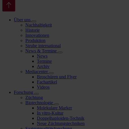
Über uns
Nachhaltigkeit
Historie
Innovationen
Produktion
Strube international
News & Termine
News
Termine
Archiv
Mediacenter
Broschüren und Flyer
Fachartikel
Videos
Forschung
Züchtung
Biotechnologie
Molekulare Marker
In vitro-Kultur
Doppelhaploiden-Technik
Neue Züchtungstechniken
Saatgutqualitätsforschung