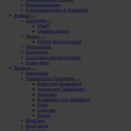
Resistenzzüchtung
Forschungsprojekte & Fachartikel
Produkte
Zuckerrübe
VitalY
Qualitäts-Saatgut
Weizen
WeW® Wechselweizen
Sonnenblume
Kichererbse
Zuckermais und Speiseerbsen
Online-Shop
Beratung
Beraterteam
Anbaulexikon Zuckerrübe
Boden und Bearbeitung
Aussaat und Feldaufgang
Wachstum
Krankheiten und Schädlinge
Ernte
Lagerung
Biogas
BeetClinic
BeetControl