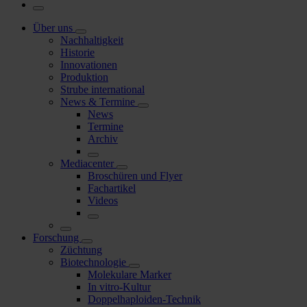
Über uns
Nachhaltigkeit
Historie
Innovationen
Produktion
Strube international
News & Termine
News
Termine
Archiv
Mediacenter
Broschüren und Flyer
Fachartikel
Videos
Forschung
Züchtung
Biotechnologie
Molekulare Marker
In vitro-Kultur
Doppelhaploiden-Technik