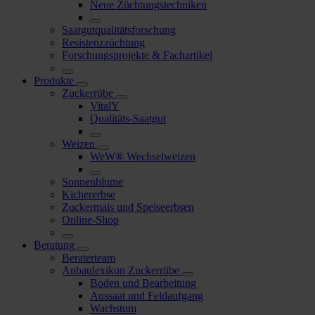
Neue Züchtungstechniken
Saatgutqualitätsforschung
Resistenzzüchtung
Forschungsprojekte & Fachartikel
Produkte
Zuckerrübe
VitalY
Qualitäts-Saatgut
Weizen
WeW® Wechselweizen
Sonnenblume
Kichererbse
Zuckermais und Speiseerbsen
Online-Shop
Beratung
Beraterteam
Anbaulexikon Zuckerrübe
Boden und Bearbeitung
Aussaat und Feldaufgang
Wachstum