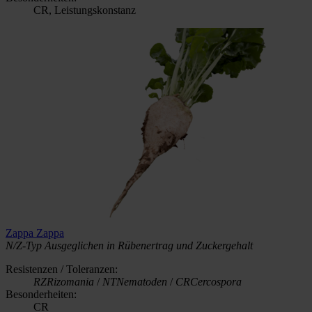
CR, Leistungskonstanz
Zappa
Zappa
N/Z-Typ
Ausgeglichen in Rübenertrag und Zuckergehalt
Resistenzen / Toleranzen:
RZ
Rizomania
/
NT
Nematoden
/
CR
Cercospora
Besonderheiten:
CR