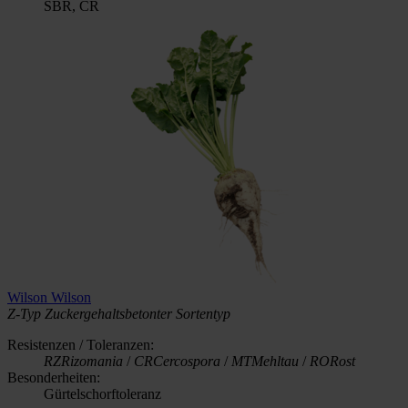
SBR, CR
Wilson
Wilson
Z-Typ
Zuckergehaltsbetonter Sortentyp
Resistenzen / Toleranzen:
RZ
Rizomania
/
CR
Cercospora
/
MT
Mehltau
/
RO
Rost
Besonderheiten:
Gürtelschorftoleranz