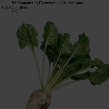
RZ
Rizomania
/
NT
Nematoden
/
CR
Cercospora
Besonderheiten:
CR