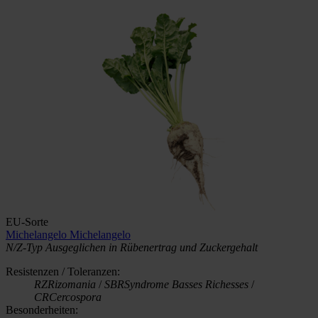
EU-Sorte
Michelangelo
Michelangelo
N/Z-Typ
Ausgeglichen in Rübenertrag und Zuckergehalt
Resistenzen / Toleranzen:
RZ
Rizomania
/
SBR
Syndrome Basses Richesses
/
CR
Cercospora
Besonderheiten: