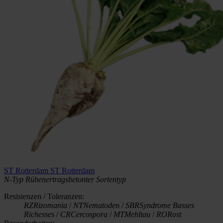
ST Rotterdam
ST Rotterdam
N-Typ
Rübenertragsbetonter Sortentyp
Resistenzen / Toleranzen:
RZ
Rizomania
/
NT
Nematoden
/
SBR
Syndrome Basses
Richesses
/
CR
Cercospora
/
MT
Mehltau
/
RO
Rost