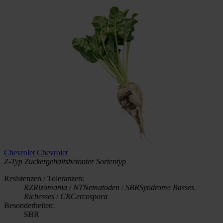
Chevrolet
Chevrolet
Z-Typ
Zuckergehaltsbetonter Sortentyp
Resistenzen / Toleranzen:
RZ
Rizomania
/
NT
Nematoden
/
SBR
Syndrome Basses
Richesses
/
CR
Cercospora
Besonderheiten:
SBR