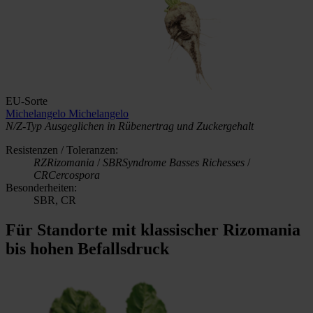
EU-Sorte
Michelangelo
Michelangelo
N/Z-Typ
Ausgeglichen in Rübenertrag und Zuckergehalt
Resistenzen / Toleranzen:
RZ
Rizomania
/
SBR
Syndrome Basses Richesses
/
CR
Cercospora
Besonderheiten:
SBR, CR
Für Standorte mit klassischer Rizomania
bis hohen Befallsdruck