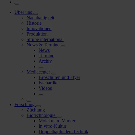
Über uns
Nachhaltigkeit
Historie
Innovationen
Produktion
Strube international
News & Termine
News
Termine
Archiv
Mediacenter
Broschüren und Flyer
Fachartikel
Videos
Forschung
Züchtung
Biotechnologie
Molekulare Marker
In vitro-Kultur
Doppelhaploiden-Technik