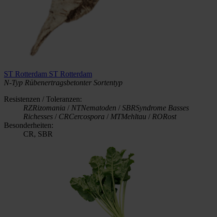
ST Rotterdam
ST Rotterdam
N-Typ
Rübenertragsbetonter Sortentyp
Resistenzen / Toleranzen:
RZ
Rizomania
/
NT
Nematoden
/
SBR
Syndrome Basses
Richesses
/
CR
Cercospora
/
MT
Mehltau
/
RO
Rost
Besonderheiten:
CR, SBR