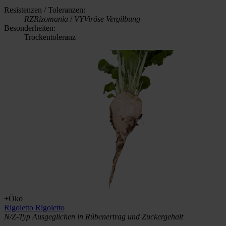
Resistenzen / Toleranzen:
RZ
Rizomania
/
VY
Viröse Vergilbung
Besonderheiten:
Trockentoleranz
+Öko
Rigoletto
Rigoletto
N/Z-Typ
Ausgeglichen in Rübenertrag und Zuckergehalt