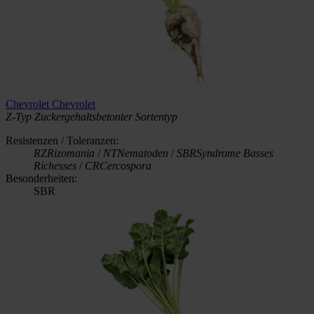
Chevrolet
Chevrolet
Z-Typ
Zuckergehaltsbetonter Sortentyp
Resistenzen / Toleranzen:
RZ
Rizomania
/
NT
Nematoden
/
SBR
Syndrome Basses
Richesses
/
CR
Cercospora
Besonderheiten:
SBR