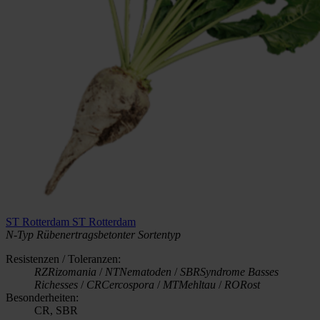
ST Rotterdam
ST Rotterdam
N-Typ
Rübenertragsbetonter Sortentyp
Resistenzen / Toleranzen:
RZ
Rizomania
/
NT
Nematoden
/
SBR
Syndrome Basses
Richesses
/
CR
Cercospora
/
MT
Mehltau
/
RO
Rost
Besonderheiten:
CR, SBR