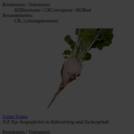
Resistenzen / Toleranzen:
RZ
Rizomania
/
CR
Cercospora
/
RO
Rost
Besonderheiten:
CR, Leistungskonstanz
Zappa
Zappa
N/Z-Typ
Ausgeglichen in Rübenertrag und Zuckergehalt
Resistenzen / Toleranzen: