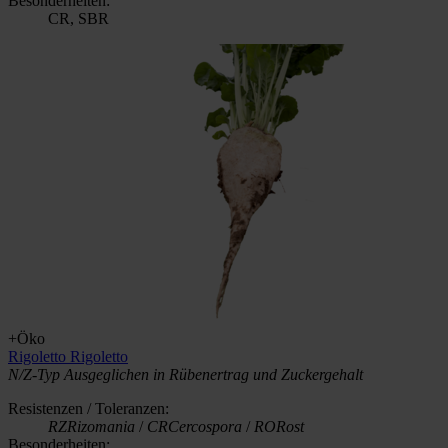
Besonderheiten:
CR, SBR
+Öko
Rigoletto
Rigoletto
N/Z-Typ
Ausgeglichen in Rübenertrag und Zuckergehalt
Resistenzen / Toleranzen:
RZ
Rizomania
/
CR
Cercospora
/
RO
Rost
Besonderheiten: