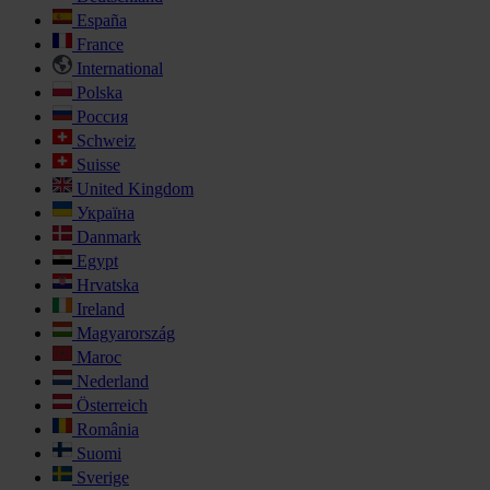
España
France
International
Polska
Россия
Schweiz
Suisse
United Kingdom
Україна
Danmark
Egypt
Hrvatska
Ireland
Magyarország
Maroc
Nederland
Österreich
România
Suomi
Sverige