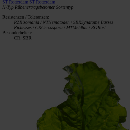
ST Rotterdam
ST Rotterdam
N-Typ
Rübenertragsbetonter Sortentyp
Resistenzen / Toleranzen:
RZ
Rizomania
/
NT
Nematoden
/
SBR
Syndrome Basses
Richesses
/
CR
Cercospora
/
MT
Mehltau
/
RO
Rost
Besonderheiten:
CR, SBR