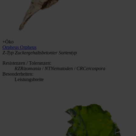
+Öko
Orpheus
Orpheus
Z-Typ
Zuckergehaltsbetonter Sortentyp
Resistenzen / Toleranzen:
RZ
Rizomania
/
NT
Nematoden
/
CR
Cercospora
Besonderheiten:
Leistungsbreite