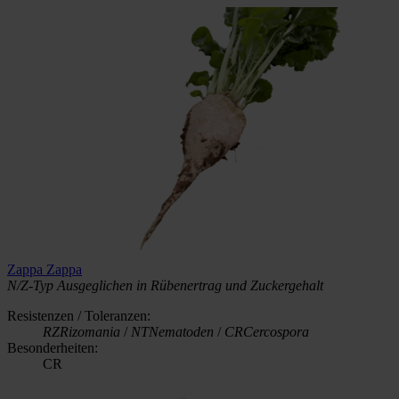
Zappa
Zappa
N/Z-Typ
Ausgeglichen in Rübenertrag und Zuckergehalt
Resistenzen / Toleranzen:
RZ
Rizomania
/
NT
Nematoden
/
CR
Cercospora
Besonderheiten:
CR