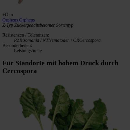
+Öko
Orpheus
Orpheus
Z-Typ
Zuckergehaltsbetonter Sortentyp
Resistenzen / Toleranzen:
RZ
Rizomania
/
NT
Nematoden
/
CR
Cercospora
Besonderheiten:
Leistungsbreite
Für Standorte mit hohem Druck durch
Cercospora