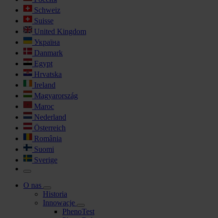
Schweiz
Suisse
United Kingdom
Україна
Danmark
Egypt
Hrvatska
Ireland
Magyarország
Maroc
Nederland
Österreich
România
Suomi
Sverige
O nas
Historia
Innowacje
PhenoTest