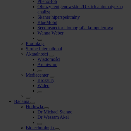
PhenoBob
Obrazy rentgenowskie 2D z ich automatyczną
analizą
Skaner hiperspektralny
BlueMobil
Seedinspector i tomografia komputerowa
Wanna Weber
Produkcja
Strube International
Aktualności
Wiadomości
Archiwum
Mediacenter
Broszury
Wideo
Badania
Hodowla
Dr Michael Stange
Dr Wessam Akel
Biotechnologia