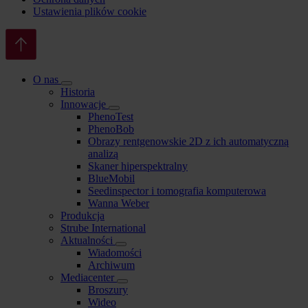
Ustawienia plików cookie
O nas
Historia
Innowacje
PhenoTest
PhenoBob
Obrazy rentgenowskie 2D z ich automatyczną
analizą
Skaner hiperspektralny
BlueMobil
Seedinspector i tomografia komputerowa
Wanna Weber
Produkcja
Strube International
Aktualności
Wiadomości
Archiwum
Mediacenter
Broszury
Wideo