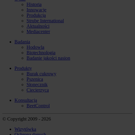
Historia
Innowacje
Produkcja
Strube International
Aktualności
Mediacenter
Badania
Hodowla
Biotechnologia
Badanie jakości nasion
Produkty
Burak cukrowy
Pszenica
Słonecznik
Ciecierzyca
Konsultacja
BeetControl
© Copyright 2009 - 2026
Wizytówka
Ochrona danych