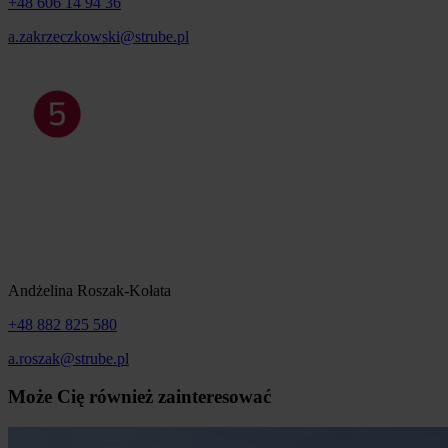
+48 606 14 94 36
a.zakrzeczkowski@strube.pl
Andżelina Roszak-Kołata
+48 882 825 580
a.roszak@strube.pl
Może Cię również zainteresować