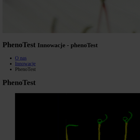
PhenoTest
Innowacje - phenoTest
O nas
Innowacje
PhenoTest
PhenoTest