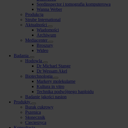
Seedinspector i tomografia komputerowa
Wanna Weber
Produkcja
Strube International
Aktualności
Wiadomości
Archiwum
Mediacenter
Broszury
Wideo
Badania
Hodowla
Dr Michael Stange
Dr Wessam Akel
Biotechnologia
Markery molekularne
Kultura in vitro
Technika podwójnego haploidu
Badanie jakości nasion
Produkty
Burak cukrowy
Pszenica
Słonecznik
Ciecierzyca
Konsultacja