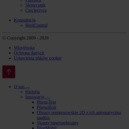
Słonecznik
Ciecierzyca
Konsultacja
BeetControl
© Copyright 2009 - 2026
Wizytówka
Ochrona danych
Ustawienia plików cookie
O nas
Historia
Innowacje
PhenoTest
PhenoBob
Obrazy rentgenowskie 2D z ich automatyczną
analizą
Skaner hiperspektralny
BlueMobil