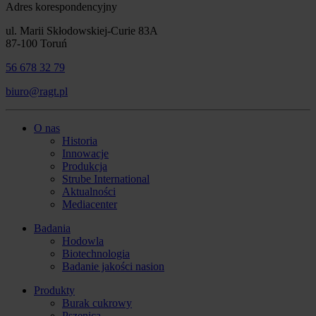
Adres korespondencyjny
ul. Marii Skłodowskiej-Curie 83A
87-100 Toruń
56 678 32 79
biuro@ragt.pl
O nas
Historia
Innowacje
Produkcja
Strube International
Aktualności
Mediacenter
Badania
Hodowla
Biotechnologia
Badanie jakości nasion
Produkty
Burak cukrowy
Pszenica