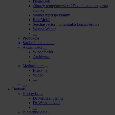
PhenoBob
Obrazy rentgenowskie 2D z ich automatyczną
analizą
Skaner hiperspektralny
BlueMobil
Seedinspector i tomografia komputerowa
Wanna Weber
Produkcja
Strube International
Aktualności
Wiadomości
Archiwum
Mediacenter
Broszury
Wideo
Badania
Hodowla
Dr Michael Stange
Dr Wessam Akel
Biotechnologia