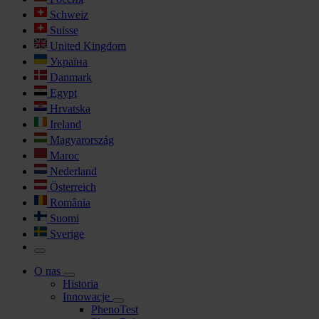
Schweiz
Suisse
United Kingdom
Україна
Danmark
Egypt
Hrvatska
Ireland
Magyarország
Maroc
Nederland
Österreich
România
Suomi
Sverige
O nas
Historia
Innowacje
PhenoTest