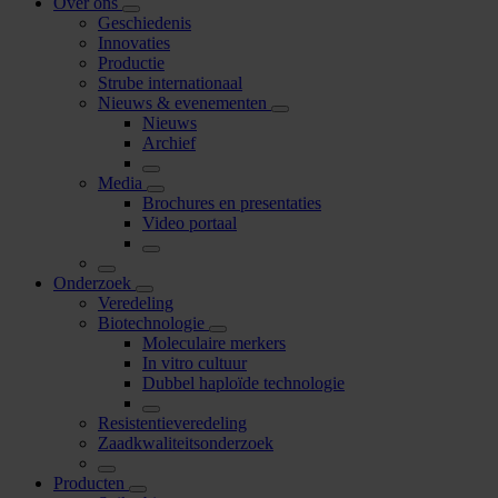
Over ons
Geschiedenis
Innovaties
Productie
Strube internationaal
Nieuws & evenementen
Nieuws
Archief
Media
Brochures en presentaties
Video portaal
Onderzoek
Veredeling
Biotechnologie
Moleculaire merkers
In vitro cultuur
Dubbel haploïde technologie
Resistentieveredeling
Zaadkwaliteitsonderzoek
Producten