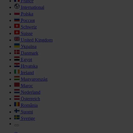
France
International
Polska
Россия
Schweiz
Suisse
United Kingdom
Україна
Danmark
Egypt
Hrvatska
Ireland
Magyarország
Maroc
Nederland
Österreich
România
Suomi
Sverige