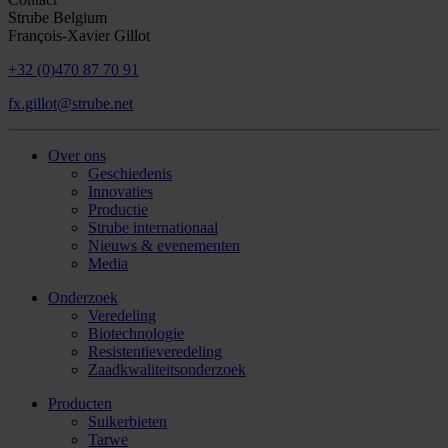
Strube Belgium
François-Xavier Gillot
+32 (0)470 87 70 91
fx.gillot@strube.net
Over ons
Geschiedenis
Innovaties
Productie
Strube internationaal
Nieuws & evenementen
Media
Onderzoek
Veredeling
Biotechnologie
Resistentieveredeling
Zaadkwaliteitsonderzoek
Producten
Suikerbieten
Tarwe