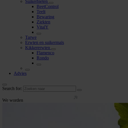
Suikerbieten
BeetControl
Teelt
Bewaring
Ziekten
VitalY
Tarwe
Erwten en suikermaïs
Kikkererwten
Flamenco
Rondo
Advies
Search for:
We worden