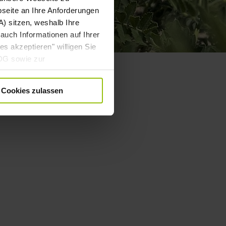
bseite an Ihre Anforderungen
) sitzen, weshalb Ihre
auch Informationen auf Ihrer
es akzeptieren" willigen Sie
DDG sowie zur
 DSGVO gebündelt ein. Die
. angepasst werden. Weitere
Cookies zulassen
ärung
.