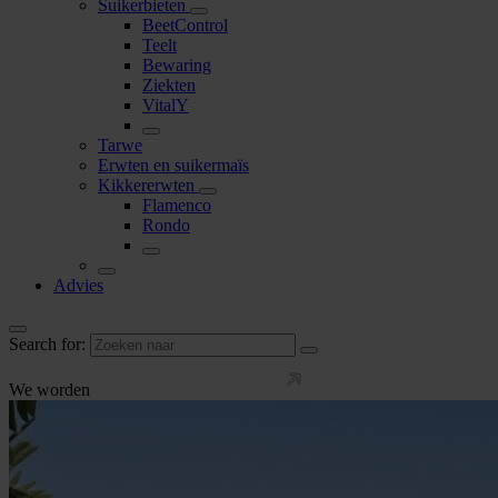
Suikerbieten
BeetControl
Teelt
Bewaring
Ziekten
VitalY
Tarwe
Erwten en suikermaïs
Kikkererwten
Flamenco
Rondo
Advies
Search for:
We worden