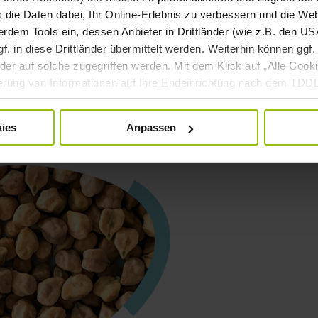
s die Daten dabei, Ihr Online-Erlebnis zu verbessern und die We
dem Tools ein, dessen Anbieter in Drittländer (wie z.B. den USA
 in diese Drittländer übermittelt werden. Weiterhin können ggf. 
er auf solche zugegriffen werden. Mit dem Klick auf „Alle Cooki
cherung von Informationen auf Ihre Endeinrichtung nach dem TD
rsonenbezogenen Daten für die oben genannten Zwecke nach der
nd kann jederzeit mittels der Cookie-Einstellungen widerrufen bzw
ies
Anpassen
beitung mittels Cookies finden Sie in unserer
Datenschutzerkl