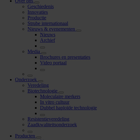
Over ons
Geschiedenis
Innovaties
Productie
Strube internationaal
Nieuws & evenementen
Nieuws
Archief
Media
Brochures en presentaties
Video portaal
Onderzoek
Veredeling
Biotechnologie
Moleculaire merkers
In vitro cultuur
Dubbel haploïde technologie
Resistentieveredeling
Zaadkwaliteitsonderzoek
Producten