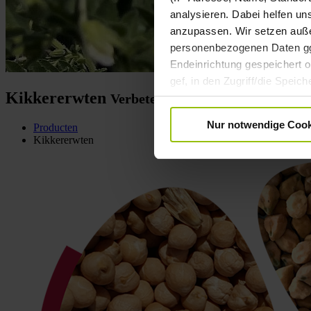
analysieren. Dabei helfen un
anzupassen. Wir setzen außer
personenbezogenen Daten ggf.
Endeinrichtung gespeichert od
gef, in den Zugriff/die Spei
Kikkererwten
Verbeter uw vruchtwisseling!
Datenverarbeitung Ihrer pe
Einwilligung ist freiwillig u
Nur notwendige Cook
Producten
Informationen zur Datenverar
Kikkererwten