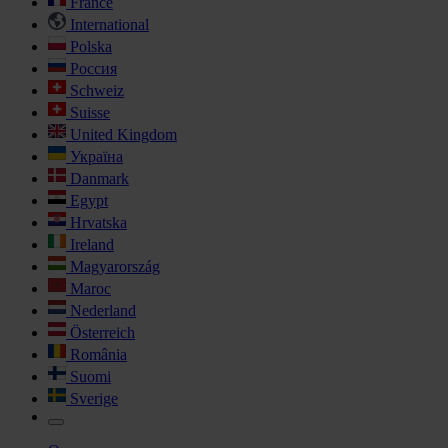
France
International
Polska
Россия
Schweiz
Suisse
United Kingdom
Україна
Danmark
Egypt
Hrvatska
Ireland
Magyarország
Maroc
Nederland
Österreich
România
Suomi
Sverige