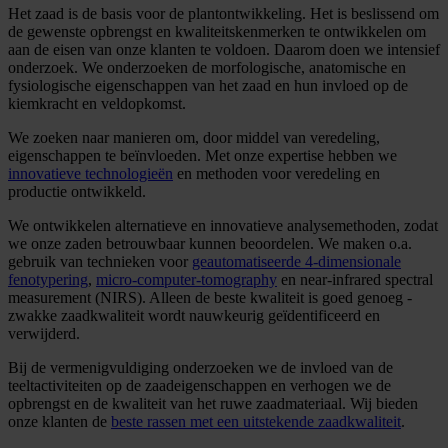
Het zaad is de basis voor de plantontwikkeling. Het is beslissend om
de gewenste opbrengst en kwaliteitskenmerken te ontwikkelen om
aan de eisen van onze klanten te voldoen. Daarom doen we intensief
onderzoek. We onderzoeken de morfologische, anatomische en
fysiologische eigenschappen van het zaad en hun invloed op de
kiemkracht en veldopkomst.
We zoeken naar manieren om, door middel van veredeling,
eigenschappen te beïnvloeden. Met onze expertise hebben we
innovatieve technologieën
en methoden voor veredeling en
productie ontwikkeld.
We ontwikkelen alternatieve en innovatieve analysemethoden, zodat
we onze zaden betrouwbaar kunnen beoordelen. We maken o.a.
gebruik van technieken voor
geautomatiseerde 4-dimensionale
fenotypering
,
micro-computer-tomography
en near-infrared spectral
measurement (NIRS). Alleen de beste kwaliteit is goed genoeg -
zwakke zaadkwaliteit wordt nauwkeurig geïdentificeerd en
verwijderd.
Bij de vermenigvuldiging onderzoeken we de invloed van de
teeltactiviteiten op de zaadeigenschappen en verhogen we de
opbrengst en de kwaliteit van het ruwe zaadmateriaal. Wij bieden
onze klanten de
beste rassen met een uitstekende zaadkwaliteit
.