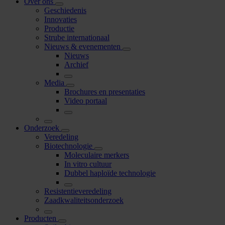
Over ons
Geschiedenis
Innovaties
Productie
Strube internationaal
Nieuws & evenementen
Nieuws
Archief
Media
Brochures en presentaties
Video portaal
Onderzoek
Veredeling
Biotechnologie
Moleculaire merkers
In vitro cultuur
Dubbel haploïde technologie
Resistentieveredeling
Zaadkwaliteitsonderzoek
Producten