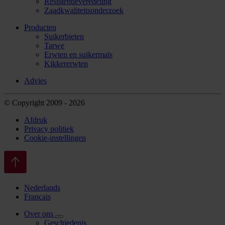
Resistentieveredeling
Zaadkwaliteitsonderzoek
Producten
Suikerbieten
Tarwe
Erwten en suikermaïs
Kikkererwten
Advies
© Copyright 2009 - 2026
Afdruk
Privacy politiek
Cookie-instellingen
Nederlands
Français
Over ons
Geschiedenis