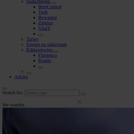
Suikerbieten
BeetControl
Teelt
Bewaring
Ziekten
VitalY
Tarwe
Erwten en suikermaïs
Kikkererwten
Flamenco
Rondo
Advies
Search for:
We worden