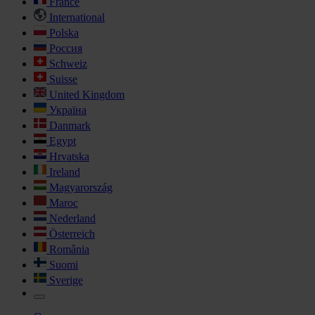
France
International
Polska
Россия
Schweiz
Suisse
United Kingdom
Україна
Danmark
Egypt
Hrvatska
Ireland
Magyarország
Maroc
Nederland
Österreich
România
Suomi
Sverige