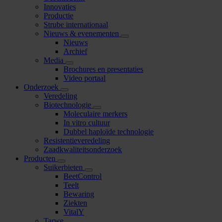
Innovaties
Productie
Strube internationaal
Nieuws & evenementen
Nieuws
Archief
Media
Brochures en presentaties
Video portaal
Onderzoek
Veredeling
Biotechnologie
Moleculaire merkers
In vitro cultuur
Dubbel haploïde technologie
Resistentieveredeling
Zaadkwaliteitsonderzoek
Producten
Suikerbieten
BeetControl
Teelt
Bewaring
Ziekten
VitalY
Tarwe