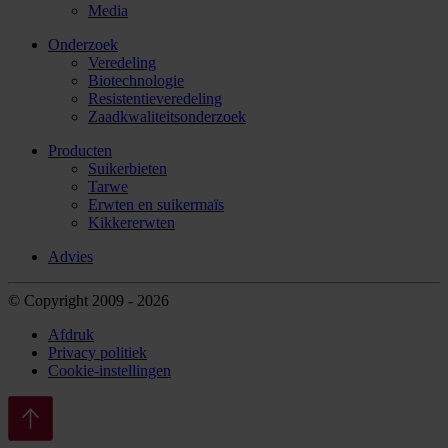
Media
Onderzoek
Veredeling
Biotechnologie
Resistentieveredeling
Zaadkwaliteitsonderzoek
Producten
Suikerbieten
Tarwe
Erwten en suikermaïs
Kikkererwten
Advies
© Copyright 2009 - 2026
Afdruk
Privacy politiek
Cookie-instellingen