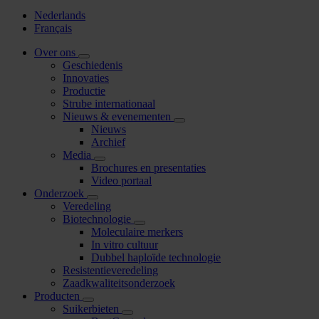
Nederlands
Français
Over ons
Geschiedenis
Innovaties
Productie
Strube internationaal
Nieuws & evenementen
Nieuws
Archief
Media
Brochures en presentaties
Video portaal
Onderzoek
Veredeling
Biotechnologie
Moleculaire merkers
In vitro cultuur
Dubbel haploïde technologie
Resistentieveredeling
Zaadkwaliteitsonderzoek
Producten
Suikerbieten