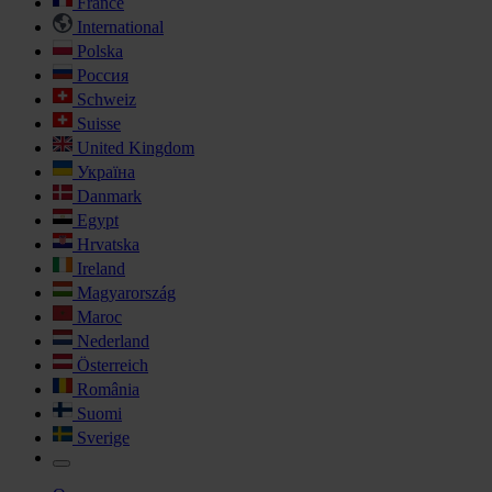
France
International
Polska
Россия
Schweiz
Suisse
United Kingdom
Україна
Danmark
Egypt
Hrvatska
Ireland
Magyarország
Maroc
Nederland
Österreich
România
Suomi
Sverige