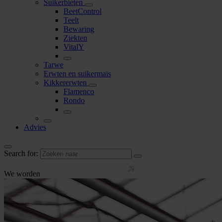
Suikerbieten
BeetControl
Teelt
Bewaring
Ziekten
VitalY
Tarwe
Erwten en suikermaïs
Kikkererwten
Flamenco
Rondo
Advies
Search for:
We worden