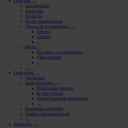
Over ons
Geschiedenis
Innovaties
Productie
Strube internationaal
Nieuws & evenementen
Nieuws
Archief
Media
Brochures en presentaties
Video portaal
Onderzoek
Veredeling
Biotechnologie
Moleculaire merkers
In vitro cultuur
Dubbel haploïde technologie
Resistentieveredeling
Zaadkwaliteitsonderzoek
Producten