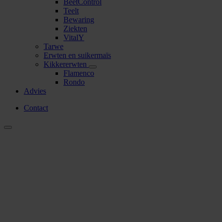
BeetControl
Teelt
Bewaring
Ziekten
VitalY
Tarwe
Erwten en suikermaïs
Kikkererwten
Flamenco
Rondo
Advies
Contact