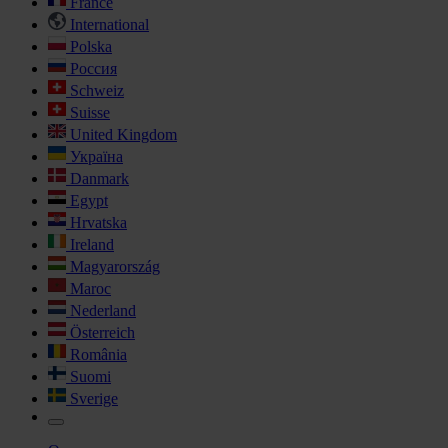
France
International
Polska
Россия
Schweiz
Suisse
United Kingdom
Україна
Danmark
Egypt
Hrvatska
Ireland
Magyarország
Maroc
Nederland
Österreich
România
Suomi
Sverige