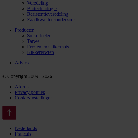
Veredeling
Biotechnologie
Resistentieveredeling
Zaadkwaliteitsonderzoek
Producten
Suikerbieten
Tarwe
Erwten en suikermaïs
Kikkererwten
Advies
© Copyright 2009 - 2026
Afdruk
Privacy politiek
Cookie-instellingen
Nederlands
Français