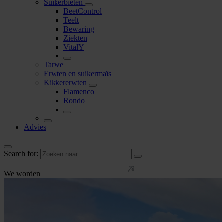
Suikerbieten
BeetControl
Teelt
Bewaring
Ziekten
VitalY
Tarwe
Erwten en suikermaïs
Kikkererwten
Flamenco
Rondo
Advies
Search for:
We worden