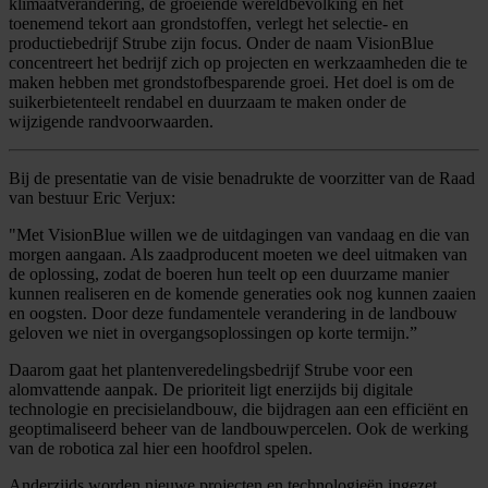
klimaatverandering, de groeiende wereldbevolking en het
toenemend tekort aan grondstoffen, verlegt het selectie- en
productiebedrijf Strube zijn focus. Onder de naam VisionBlue
concentreert het bedrijf zich op projecten en werkzaamheden die te
maken hebben met grondstofbesparende groei. Het doel is om de
suikerbietenteelt rendabel en duurzaam te maken onder de
wijzigende randvoorwaarden.
Bij de presentatie van de visie benadrukte de voorzitter van de Raad
van bestuur Eric Verjux:
"Met VisionBlue willen we de uitdagingen van vandaag en die van
morgen aangaan. Als zaadproducent moeten we deel uitmaken van
de oplossing, zodat de boeren hun teelt op een duurzame manier
kunnen realiseren en de komende generaties ook nog kunnen zaaien
en oogsten. Door deze fundamentele verandering in de landbouw
geloven we niet in overgangsoplossingen op korte termijn.”
Daarom gaat het plantenveredelingsbedrijf Strube voor een
alomvattende aanpak. De prioriteit ligt enerzijds bij digitale
technologie en precisielandbouw, die bijdragen aan een efficiënt en
geoptimaliseerd beheer van de landbouwpercelen. Ook de werking
van de robotica zal hier een hoofdrol spelen.
Anderzijds worden nieuwe projecten en technologieën ingezet,