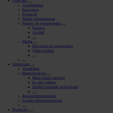
Over ons
Geschiedenis
Innovaties
Productie
Strube internationaal
Nieuws & evenementen
Nieuws
Archief
Media
Brochures en presentaties
Video portaal
Onderzoek
Veredeling
Biotechnologie
Moleculaire merkers
In vitro cultuur
Dubbel haploïde technologie
Resistentieveredeling
Zaadkwaliteitsonderzoek
Producten