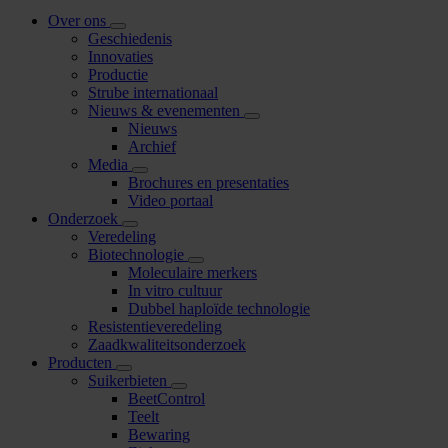
Over ons
Geschiedenis
Innovaties
Productie
Strube internationaal
Nieuws & evenementen
Nieuws
Archief
Media
Brochures en presentaties
Video portaal
Onderzoek
Veredeling
Biotechnologie
Moleculaire merkers
In vitro cultuur
Dubbel haploïde technologie
Resistentieveredeling
Zaadkwaliteitsonderzoek
Producten
Suikerbieten
BeetControl
Teelt
Bewaring