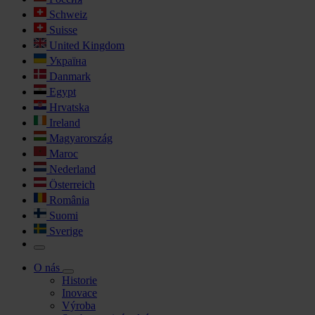
Schweiz
Suisse
United Kingdom
Україна
Danmark
Egypt
Hrvatska
Ireland
Magyarország
Maroc
Nederland
Österreich
România
Suomi
Sverige
O nás
Historie
Inovace
Výroba