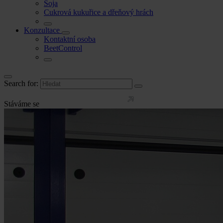
Soja
Cukrová kukuřice a dřeňový hrách
Konzultace
Kontaktní osoba
BeetControl
Search for:
Stáváme se