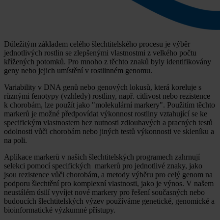
Důležitým základem celého šlechtitelského procesu je výběr
jednotlivých rostlin se zlepšenými vlastnostmi z velkého počtu
křížených potomků. Pro mnoho z těchto znaků byly identifikovány
geny nebo jejich umístění v rostlinném genomu.
Variability v DNA genů nebo genových lokusů, která koreluje s
různými fenotypy (vzhledy) rostliny, např. citlivost nebo rezistence
k chorobám, lze použít jako "molekulární markery". Použitím těchto
markerů je možné předpovídat výkonnost rostliny vztahující se ke
specifickým vlastnostem bez nutnosti zdlouhavých a pracných testů
odolnosti vůči chorobám nebo jiných testů výkonnosti ve skleníku a
na poli.
Aplikace markerů v našich šlechtitelských programech zahrnují
selekci pomocí specifických markerů pro jednotlivé znaky, jako
jsou rezistence vůči chorobám, a metody výběru pro celý genom na
podporu šlechtění pro komplexní vlastnosti, jako je výnos. V našem
neustálém úsilí vyvíjet nové markery pro řešení současných nebo
budoucích šlechtitelských výzev používáme genetické, genomické a
bioinformatické výzkumné přístupy.