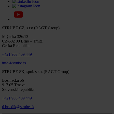
STRUBE CZ, s.r.o (RAGT Group)
Mlýnská 326/13
CZ-602 00 Brno – Trnitá
Česká Republika
+421 903 409 449
info@strube.cz
STRUBE SK, spol. s r.o. (RAGT Group)
Bosniacka 56
917 05 Trnava
Slovenská republika
+421 903 409 449
d.briedik@strube.sk