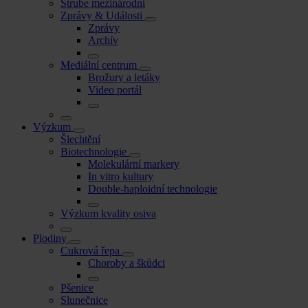
Strube mezinárodní
Zprávy & Události
Zprávy
Archív
Mediální centrum
Brožury a letáky
Video portál
Výzkum
Šlechtění
Biotechnologie
Molekulární markery
In vitro kultury
Double-haploidní technologie
Výzkum kvality osiva
Plodiny
Cukrová řepa
Choroby a škůdci
Pšenice
Slunečnice