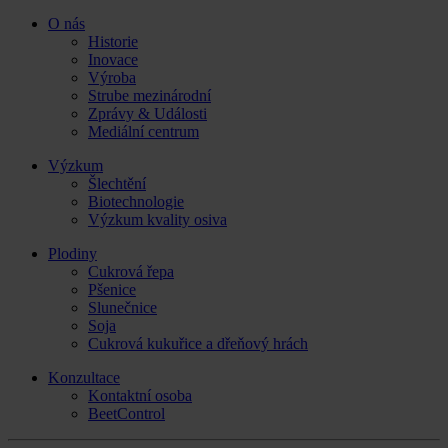
O nás
Historie
Inovace
Výroba
Strube mezinárodní
Zprávy & Události
Mediální centrum
Výzkum
Šlechtění
Biotechnologie
Výzkum kvality osiva
Plodiny
Cukrová řepa
Pšenice
Slunečnice
Soja
Cukrová kukuřice a dřeňový hrách
Konzultace
Kontaktní osoba
BeetControl