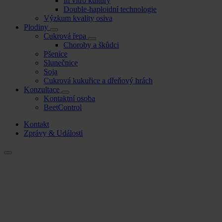
In vitro kultury
Double-haploidní technologie
Výzkum kvality osiva
Plodiny
Cukrová řepa
Choroby a škůdci
Pšenice
Slunečnice
Soja
Cukrová kukuřice a dřeňový hrách
Konzultace
Kontaktní osoba
BeetControl
Kontakt
Zprávy & Události