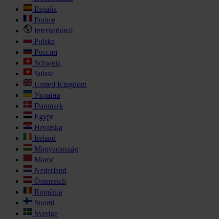
España
France
International
Polska
Россия
Schweiz
Suisse
United Kingdom
Україна
Danmark
Egypt
Hrvatska
Ireland
Magyarország
Maroc
Nederland
Österreich
România
Suomi
Sverige