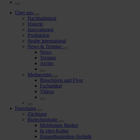
Über uns
Nachhaltigkeit
Historie
Innovationen
Produktion
Strube international
News & Termine
News
Termine
Archiv
Mediacenter
Broschüren und Flyer
Fachartikel
Videos
Forschung
Züchtung
Biotechnologie
Molekulare Marker
In vitro-Kultur
Doppelhaploiden-Technik