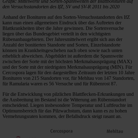
Grafik: Mittelwerte und Sorten-Spannweiten der Blattbonituren auf
den Versuchsstandorten des IfZ, SV und SV-R 2011 bis 2020
Anhand der Bonituren auf den Sorten-Versuchsstandorten des IfZ
kann man einen allgemeinen Eindruck über das Auftreten der
Blattkrankheiten über die Jahre gewinnen. Die Sortenversuche
liegen über das Bundesgebiet verteilt in den wichtigsten
Rübenanbaugebieten. Der Jahresmittelwert ergibt sich aus der
Anzahl der bonitierten Standorte und Sorten, Einzelstandorte
können im Krankheitsgeschehen nach oben sowie nach unten
erheblich abweichen. Abgebildet ist außerdem die Spannweite
zwischen der Sorte mit der höchsten Merkmalsausprägung (MAX)
und der Sorte mit der niedrigsten Merkmalsausprägung (MIN). Für
Cercospora lagen für den dargestellten Zeitraum der letzten 10 Jahre
Bonituren von 215 Standorten vor, für Mehltau von 147 Standorten,
für Ramularia waren es 56 Versuche und für Rübenrost 87.
Für die Entwicklung von pilzlichen Blattflecken-Erkrankungen und
die Ausbreitung im Bestand ist die Witterung am Rübenstandort
entscheidend. Liegen insbesondere Temperatur und Luftfeuchte im
Optimumsbereich für das Pilzwachstum, dann kann es zu hohen
Vermehrungsraten kommen, der Befallsdruck steigt rasant an.