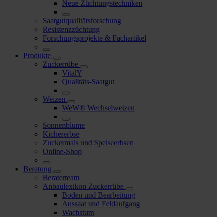
Neue Züchtungstechniken
Saatgutqualitätsforschung
Resistenzzüchtung
Forschungsprojekte & Fachartikel
Produkte
Zuckerrübe
VitalY
Qualitäts-Saatgut
Weizen
WeW® Wechselweizen
Sonnenblume
Kichererbse
Zuckermais und Speiseerbsen
Online-Shop
Beratung
Beraterteam
Anbaulexikon Zuckerrübe
Boden und Bearbeitung
Aussaat und Feldaufgang
Wachstum