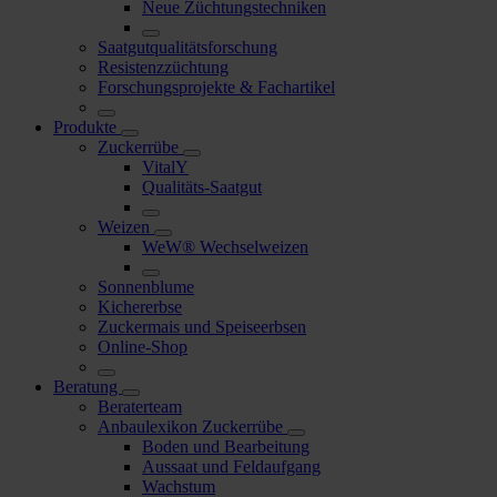
Neue Züchtungstechniken
Saatgutqualitätsforschung
Resistenzzüchtung
Forschungsprojekte & Fachartikel
Produkte
Zuckerrübe
VitalY
Qualitäts-Saatgut
Weizen
WeW® Wechselweizen
Sonnenblume
Kichererbse
Zuckermais und Speiseerbsen
Online-Shop
Beratung
Beraterteam
Anbaulexikon Zuckerrübe
Boden und Bearbeitung
Aussaat und Feldaufgang
Wachstum