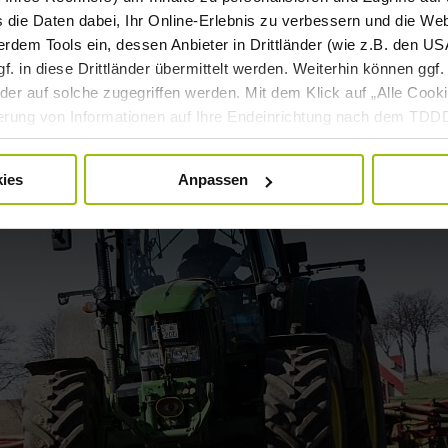
s die Daten dabei, Ihr Online-Erlebnis zu verbessern und die We
dem Tools ein, dessen Anbieter in Drittländer (wie z.B. den USA
 in diese Drittländer übermittelt werden. Weiterhin können ggf. 
er auf solche zugegriffen werden. Mit dem Klick auf „Alle Cooki
cherung von Informationen auf Ihre Endeinrichtung nach dem TD
rsonenbezogenen Daten für die oben genannten Zwecke nach der
nd kann jederzeit mittels der Cookie-Einstellungen widerrufen bzw
ies
Anpassen
beitung mittels Cookies finden Sie in unserer
Datenschutzerkl