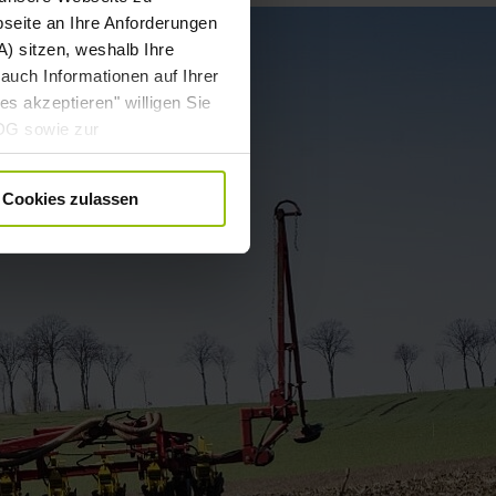
bseite an Ihre Anforderungen
) sitzen, weshalb Ihre
auch Informationen auf Ihrer
es akzeptieren" willigen Sie
DDG sowie zur
 DSGVO gebündelt ein. Die
. angepasst werden. Weitere
Cookies zulassen
ärung
.