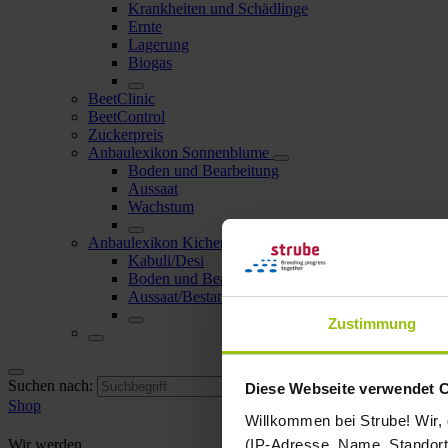
Krankheiten und Schädlinge
Ernte
Lagerung
Biogas
BeetClinic
BeetControl
Zuckerpreis
Anbaulexikon Sonnenblume
Boden und Bearbeitung
Aussaat
Wachstum
Anbaulexikon Kichererbse
Kabuli/Desi
Boden und Bearbeitung
Aussaat/Bestandesdichte
Zustimmung
Suchen nach:
Diese Webseite verwendet 
Shop
Willkommen bei Strube! Wir,
(IP-Adresse, Name, Standort 
Wir werden