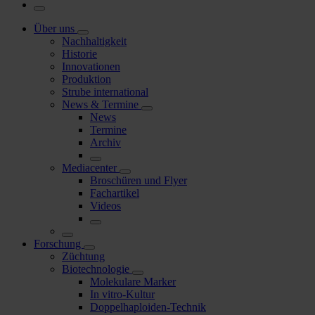
Über uns
Nachhaltigkeit
Historie
Innovationen
Produktion
Strube international
News & Termine
News
Termine
Archiv
Mediacenter
Broschüren und Flyer
Fachartikel
Videos
Forschung
Züchtung
Biotechnologie
Molekulare Marker
In vitro-Kultur
Doppelhaploiden-Technik