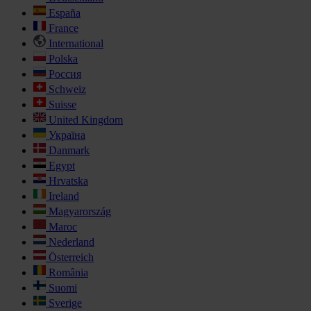
España
France
International
Polska
Россия
Schweiz
Suisse
United Kingdom
Україна
Danmark
Egypt
Hrvatska
Ireland
Magyarország
Maroc
Nederland
Österreich
România
Suomi
Sverige