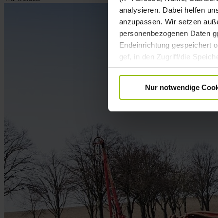
analysieren. Dabei helfen un
anzupassen. Wir setzen außer
personenbezogenen Daten ggf.
Endeinrichtung gespeichert od
gef, in den Zugriff/die Spei
Datenverarbeitung Ihrer pe
Einwilligung ist freiwillig u
Nur notwendige Cook
Informationen zur Datenverar