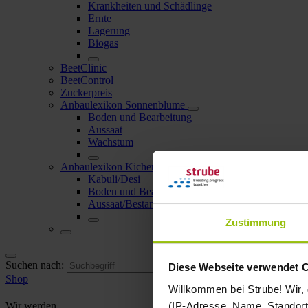
Krankheiten und Schädlinge
Ernte
Lagerung
Biogas
BeetClinic
BeetControl
Zuckerpreis
Anbaulexikon Sonnenblume
Boden und Bearbeitung
Aussaat
Wachstum
Anbaulexikon Kichererbse
Kabuli/Desi
Boden und Bearbeitung
Aussaat/Bestandesdichte
Zustimmung
Suchen nach:
Diese Webseite verwendet 
Shop
Willkommen bei Strube! Wir,
(IP-Adresse, Name, Standort 
Wir werden