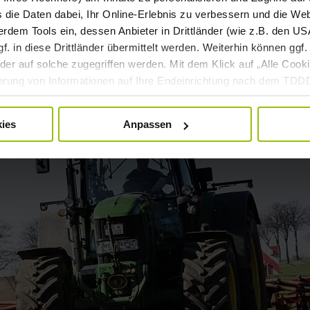
s die Daten dabei, Ihr Online-Erlebnis zu verbessern und die We
dem Tools ein, dessen Anbieter in Drittländer (wie z.B. den USA
 in diese Drittländer übermittelt werden. Weiterhin können ggf. 
er auf solche zugegriffen werden. Mit dem Klick auf „Alle Cooki
cherung von Informationen auf Ihre Endeinrichtung nach dem TD
rsonenbezogenen Daten für die oben genannten Zwecke nach der
nd kann jederzeit mittels der Cookie-Einstellungen widerrufen bzw
ies
Anpassen
beitung mittels Cookies finden Sie in unserer
Datenschutzerkl