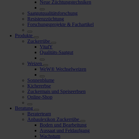
Neue Züchtungstechniken
Saatgutqualitätsforschung
Resistenzzüchtung
Forschungsprojekte & Fachartikel
Produkte
Zuckerrübe
VitalY
Qualitäts-Saatgut
Weizen
WeW® Wechselweizen
Sonnenblume
Kichererbse
Zuckermais und Speiseerbsen
Online-Shop
Beratung
Beraterteam
Anbaulexikon Zuckerrübe
Boden und Bearbeitung
Aussaat und Feldaufgang
Wachstum