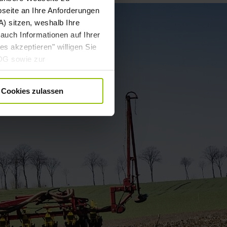
bseite an Ihre Anforderungen
) sitzen, weshalb Ihre
auch Informationen auf Ihrer
es akzeptieren" willigen Sie
DDG sowie zur
 DSGVO gebündelt ein. Die
. angepasst werden. Weitere
Cookies zulassen
ärung
.