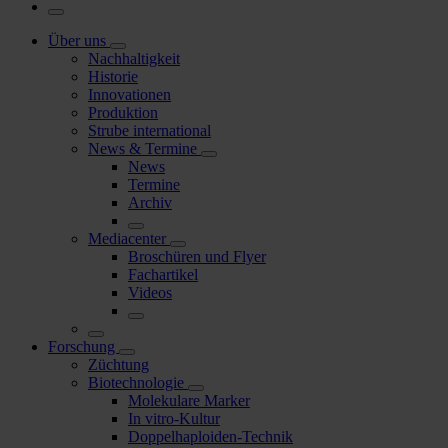
Über uns
Nachhaltigkeit
Historie
Innovationen
Produktion
Strube international
News & Termine
News
Termine
Archiv
Mediacenter
Broschüren und Flyer
Fachartikel
Videos
Forschung
Züchtung
Biotechnologie
Molekulare Marker
In vitro-Kultur
Doppelhaploiden-Technik