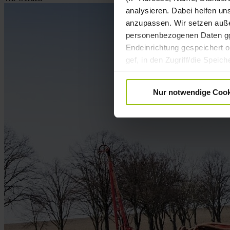
analysieren. Dabei helfen un
anzupassen. Wir setzen außer
personenbezogenen Daten ggf.
Endeinrichtung gespeichert od
gef, in den Zugriff/die Spei
Datenverarbeitung Ihrer pe
Einwilligung ist freiwillig u
Nur notwendige Cook
Informationen zur Datenverar