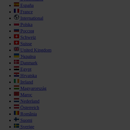
España
France
International
Polska
Россия
Schweiz
Suisse
United Kingdom
Україна
Danmark
Egypt
Hrvatska
Ireland
Magyarország
Maroc
Nederland
Österreich
România
Suomi
Sverige