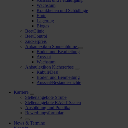
Aussaat und Feldaufgang
Wachstum
Krankheiten und Schädlinge
Ernte
Lagerung
Biogas
BeetClinic
BeetControl
Zuckerpreis
Anbaulexikon Sonnenblume
Boden und Bearbeitung
Aussaat
Wachstum
Anbaulexikon Kichererbse
Kabuli/Desi
Boden und Bearbeitung
Aussaat/Bestandesdichte
Karriere
Stellenangebote Strube
Stellenangebote RAGT Saaten
Ausbildung und Praktika
Bewerbungsformular
News & Termine