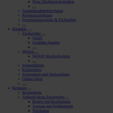
Neue Züchtungstechniken
Saatgutqualitätsforschung
Resistenzzüchtung
Forschungsprojekte & Fachartikel
Produkte
Zuckerrübe
VitalY
Qualitäts-Saatgut
Weizen
WeW® Wechselweizen
Sonnenblume
Kichererbse
Zuckermais und Speiseerbsen
Online-Shop
Beratung
Beraterteam
Anbaulexikon Zuckerrübe
Boden und Bearbeitung
Aussaat und Feldaufgang
Wachstum