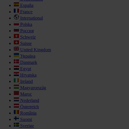
España
France
International
Polska
Россия
Schweiz
Suisse
United Kingdom
Україна
Danmark
Egypt
Hrvatska
Ireland
Magyarország
Maroc
Nederland
Österreich
România
Suomi
Sverige