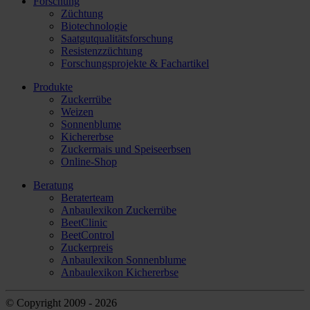
Forschung
Züchtung
Biotechnologie
Saatgutqualitätsforschung
Resistenzzüchtung
Forschungsprojekte & Fachartikel
Produkte
Zuckerrübe
Weizen
Sonnenblume
Kichererbse
Zuckermais und Speiseerbsen
Online-Shop
Beratung
Beraterteam
Anbaulexikon Zuckerrübe
BeetClinic
BeetControl
Zuckerpreis
Anbaulexikon Sonnenblume
Anbaulexikon Kichererbse
© Copyright 2009 - 2026