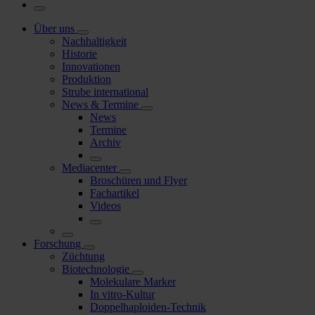
Über uns
Nachhaltigkeit
Historie
Innovationen
Produktion
Strube international
News & Termine
News
Termine
Archiv
Mediacenter
Broschüren und Flyer
Fachartikel
Videos
Forschung
Züchtung
Biotechnologie
Molekulare Marker
In vitro-Kultur
Doppelhaploiden-Technik