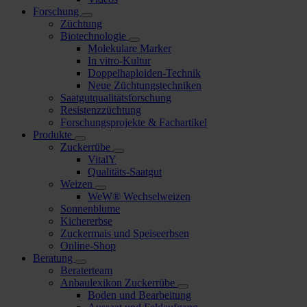
Forschung
Züchtung
Biotechnologie
Molekulare Marker
In vitro-Kultur
Doppelhaploiden-Technik
Neue Züchtungstechniken
Saatgutqualitätsforschung
Resistenzzüchtung
Forschungsprojekte & Fachartikel
Produkte
Zuckerrübe
VitalY
Qualitäts-Saatgut
Weizen
WeW® Wechselweizen
Sonnenblume
Kichererbse
Zuckermais und Speiseerbsen
Online-Shop
Beratung
Beraterteam
Anbaulexikon Zuckerrübe
Boden und Bearbeitung