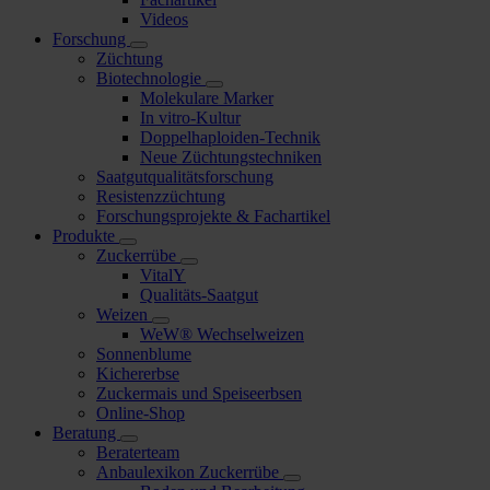
Videos
Forschung
Züchtung
Biotechnologie
Molekulare Marker
In vitro-Kultur
Doppelhaploiden-Technik
Neue Züchtungstechniken
Saatgutqualitätsforschung
Resistenzzüchtung
Forschungsprojekte & Fachartikel
Produkte
Zuckerrübe
VitalY
Qualitäts-Saatgut
Weizen
WeW® Wechselweizen
Sonnenblume
Kichererbse
Zuckermais und Speiseerbsen
Online-Shop
Beratung
Beraterteam
Anbaulexikon Zuckerrübe