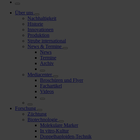
Über uns
Nachhaltigkeit
Historie
Innovationen
Produktion
Strube international
News & Termine
News
Termine
Archiv
Mediacenter
Broschüren und Flyer
Fachartikel
Videos
Forschung
Züchtung
Biotechnologie
Molekulare Marker
In vitro-Kultur
Doppelhaploiden-Technik