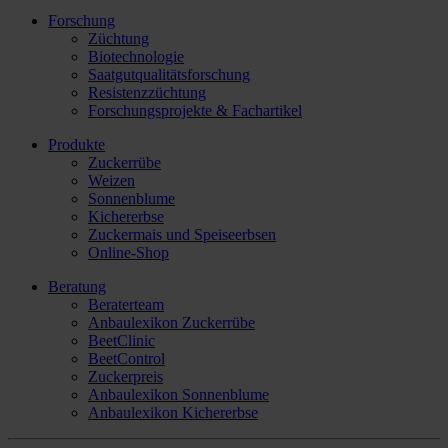
Forschung
Züchtung
Biotechnologie
Saatgutqualitätsforschung
Resistenzzüchtung
Forschungsprojekte & Fachartikel
Produkte
Zuckerrübe
Weizen
Sonnenblume
Kichererbse
Zuckermais und Speiseerbsen
Online-Shop
Beratung
Beraterteam
Anbaulexikon Zuckerrübe
BeetClinic
BeetControl
Zuckerpreis
Anbaulexikon Sonnenblume
Anbaulexikon Kichererbse