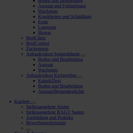
Boden und Bearbeitung
Aussaat und Feldaufgang
Wachstum
Krankheiten und Schädlinge
Ernte
Lagerung
Biogas
BeetClinic
BeetControl
Zuckerpreis
Anbaulexikon Sonnenblume
Boden und Bearbeitung
Aussaat
Wachstum
Anbaulexikon Kichererbse
Kabuli/Desi
Boden und Bearbeitung
Aussaat/Bestandesdichte
Karriere
Stellenangebote Strube
Stellenangebote RAGT Saaten
Ausbildung und Praktika
Bewerbungsformular