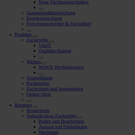
Neue Züchtungstechniken
Saatgutqualitätsforschung
Resistenzzüchtung
Forschungsprojekte & Fachartikel
Produkte
Zuckerrübe
VitalY
Qualitäts-Saatgut
Weizen
WeW® Wechselweizen
Sonnenblume
Kichererbse
Zuckermais und Speiseerbsen
Online-Shop
Beratung
Beraterteam
Anbaulexikon Zuckerrübe
Boden und Bearbeitung
Aussaat und Feldaufgang
Wachstum