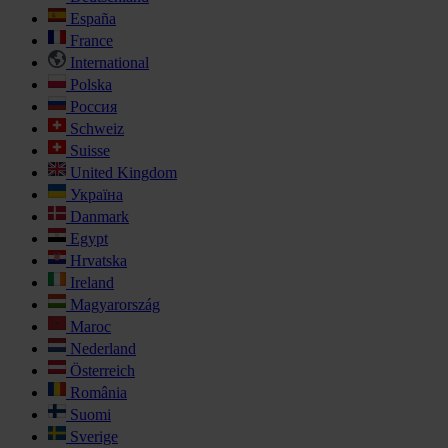
España
France
International
Polska
Россия
Schweiz
Suisse
United Kingdom
Україна
Danmark
Egypt
Hrvatska
Ireland
Magyarország
Maroc
Nederland
Österreich
România
Suomi
Sverige