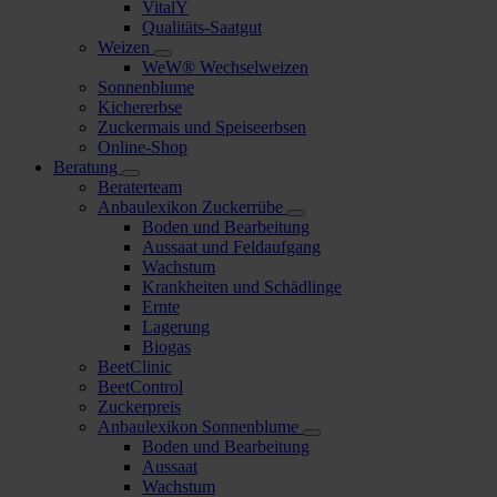
VitalY
Qualitäts-Saatgut
Weizen
WeW® Wechselweizen
Sonnenblume
Kichererbse
Zuckermais und Speiseerbsen
Online-Shop
Beratung
Beraterteam
Anbaulexikon Zuckerrübe
Boden und Bearbeitung
Aussaat und Feldaufgang
Wachstum
Krankheiten und Schädlinge
Ernte
Lagerung
Biogas
BeetClinic
BeetControl
Zuckerpreis
Anbaulexikon Sonnenblume
Boden und Bearbeitung
Aussaat
Wachstum