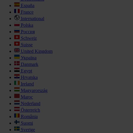
España
France
International
Polska
Россия
Schweiz
Suisse
United Kingdom
Україна
Danmark
Egypt
Hrvatska
Ireland
Magyarország
Maroc
Nederland
Österreich
România
Suomi
Sverige