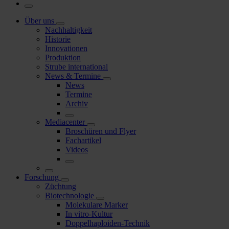
Über uns
Nachhaltigkeit
Historie
Innovationen
Produktion
Strube international
News & Termine
News
Termine
Archiv
Mediacenter
Broschüren und Flyer
Fachartikel
Videos
Forschung
Züchtung
Biotechnologie
Molekulare Marker
In vitro-Kultur
Doppelhaploiden-Technik