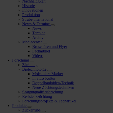
Nachhaltigkeit
Historie
Innovationen
Produktion
Strube international
News & Termine
News
Termine
Archiv
Mediacenter
Broschüren und Flyer
Fachartikel
Videos
Forschung
Züchtung
Biotechnologie
Molekulare Marker
In vitro-Kultur
Doppelhaploiden-Technik
Neue Züchtungstechniken
Saatgutqualitätsforschung
Resistenzzüchtung
Forschungsprojekte & Fachartikel
Produkte
Zuckerrübe