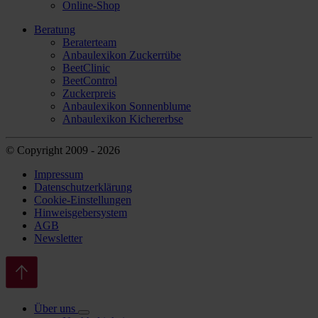
Online-Shop
Beratung
Beraterteam
Anbaulexikon Zuckerrübe
BeetClinic
BeetControl
Zuckerpreis
Anbaulexikon Sonnenblume
Anbaulexikon Kichererbse
© Copyright 2009 - 2026
Impressum
Datenschutzerklärung
Cookie-Einstellungen
Hinweisgebersystem
AGB
Newsletter
Über uns