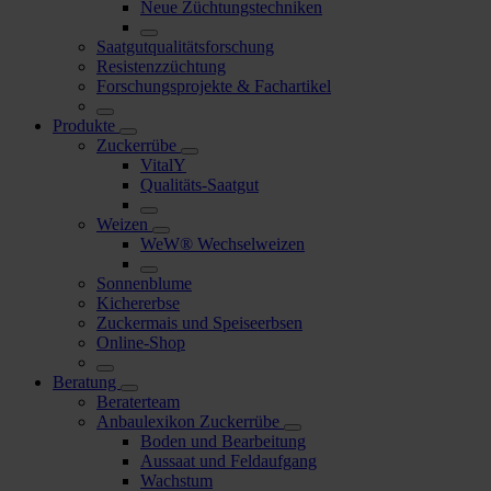
Neue Züchtungstechniken
Saatgutqualitätsforschung
Resistenzzüchtung
Forschungsprojekte & Fachartikel
Produkte
Zuckerrübe
VitalY
Qualitäts-Saatgut
Weizen
WeW® Wechselweizen
Sonnenblume
Kichererbse
Zuckermais und Speiseerbsen
Online-Shop
Beratung
Beraterteam
Anbaulexikon Zuckerrübe
Boden und Bearbeitung
Aussaat und Feldaufgang
Wachstum