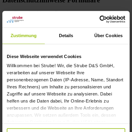
Datenschutzhinweise Formulare
Datenschutzhinweise
Zustimmung
Details
Über Cookies
Bei Formularen (Kontakt, Newsletteranmeldung, Bewerbung) gilt:
Mit dem Klick auf „Anfrage senden“ willigen Sie zur
Datenverarbeitung durch die Strube D&S GmbH Ihrer im Formular
angegebenen personenbezogenen Daten zum Zweck der
Diese Webseite verwendet Cookies
Beantwortung der Kontaktanfrage ein. Die Einwilligung kann
jederzeit per Mail an
datenschutz@strube.net
oder per Post an
Willkommen bei Strube! Wir, die Strube D&S GmbH,
Strube D&S GmbH, Hauptstraße 1, 38387 Söllingen widerrufen
verarbeiten auf unserer Webseite Ihre
werden.
personenbezogenen Daten (IP-Adresse, Name, Standort
Wird die Einwilligung widerrufen, werden Ihre angegebenen
Ihres Rechners) um Inhalte zu personalisieren und
personenbezogenen Daten unverzüglich gelöscht, wenn keine
Zugriffe auf unsere Webseite zu analysieren. Dabei
andere Rechtsgrundlage die Weiterverarbeitung legitimiert oder
andere gesetzliche Regelungen, welchen wir unterliegen,
helfen uns die Daten dabei, Ihr Online-Erlebnis zu
dagegensprechen.
verbessern und die Webseite an Ihre Anforderungen
anzupassen. Wir setzen außerdem Tools ein, dessen
Weitere Informationen zur Datenverarbeitung finden Sie in unserer
Datenschutzerklärung (
strube.net/datenschutz
).
Anbieter in Drittländer (wie z.B. den USA) sitzen,
weshalb Ihre personenbezogenen Daten ggf. in diese