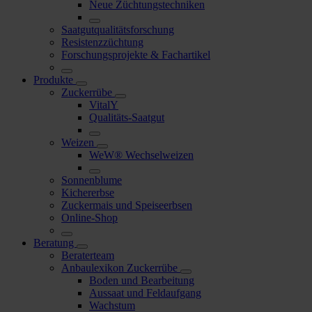
Neue Züchtungstechniken
Saatgutqualitätsforschung
Resistenzzüchtung
Forschungsprojekte & Fachartikel
Produkte
Zuckerrübe
VitalY
Qualitäts-Saatgut
Weizen
WeW® Wechselweizen
Sonnenblume
Kichererbse
Zuckermais und Speiseerbsen
Online-Shop
Beratung
Beraterteam
Anbaulexikon Zuckerrübe
Boden und Bearbeitung
Aussaat und Feldaufgang
Wachstum