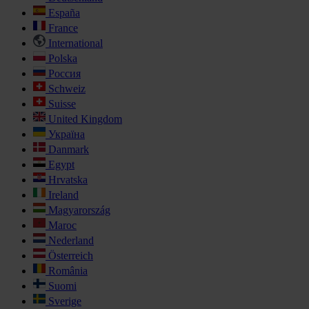
España
France
International
Polska
Россия
Schweiz
Suisse
United Kingdom
Україна
Danmark
Egypt
Hrvatska
Ireland
Magyarország
Maroc
Nederland
Österreich
România
Suomi
Sverige