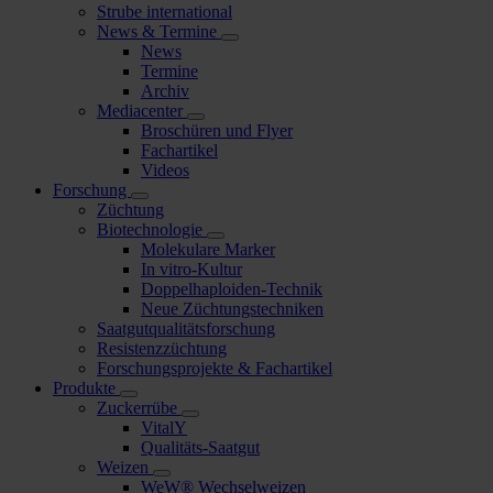
Strube international
News & Termine
News
Termine
Archiv
Mediacenter
Broschüren und Flyer
Fachartikel
Videos
Forschung
Züchtung
Biotechnologie
Molekulare Marker
In vitro-Kultur
Doppelhaploiden-Technik
Neue Züchtungstechniken
Saatgutqualitätsforschung
Resistenzzüchtung
Forschungsprojekte & Fachartikel
Produkte
Zuckerrübe
VitalY
Qualitäts-Saatgut
Weizen
WeW® Wechselweizen