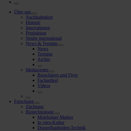
Über uns
Nachhaltigkeit
Historie
Innovationen
Produktion
Strube international
News & Termine
News
Termine
Archiv
Mediacenter
Broschüren und Flyer
Fachartikel
Videos
Forschung
Züchtung
Biotechnologie
Molekulare Marker
In vitro-Kultur
Doppelhaploiden-Technik