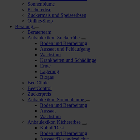
Sonnenblume
Kichererbse
Zuckermais und Speiseerbsen
Online-Shop
Beratung
Beraterteam
Anbaulexikon Zuckerrübe
Boden und Bearbeitung
Aussaat und Feldaufgang
Wachstum
Krankheiten und Schädlinge
Ernte
Lagerung
Biogas
BeetClinic
BeetControl
Zuckerpreis
Anbaulexikon Sonnenblume
Boden und Bearbeitung
Aussaat
Wachstum
Anbaulexikon Kichererbse
Kabuli/Desi
Boden und Bearbeitung
Aussaat/Bestandesdichte