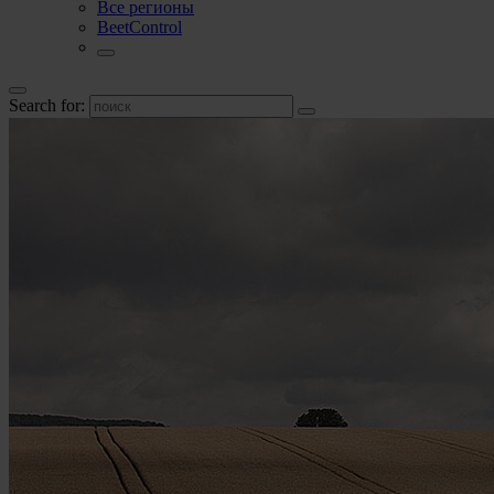
Все регионы
BeetControl
Search for: