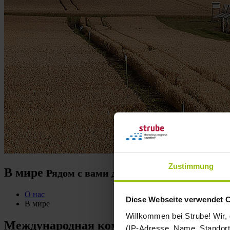
Zustimmung
В мире
Рядом с вами для достижения общего 
О нас
Diese Webseite verwendet 
В мире
Willkommen bei Strube! Wir,
Международная компания Strube:
(IP-Adresse, Name, Standort 