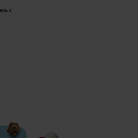
есь с