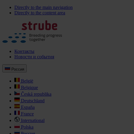
Directly to the main navigation
Directly to the content area
Контакты
Новости и события
Россия
België
Belgique
Česká republika
Deutschland
España
France
International
Polska
Россия