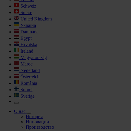
Schweiz
Suisse
United Kingdom
Україна
Danmark
Egypt
Hrvatska
Ireland
Magyarország
Maroc
Nederland
Österreich
România
Suomi
Sverige
О нас
История
Инновации
Производство