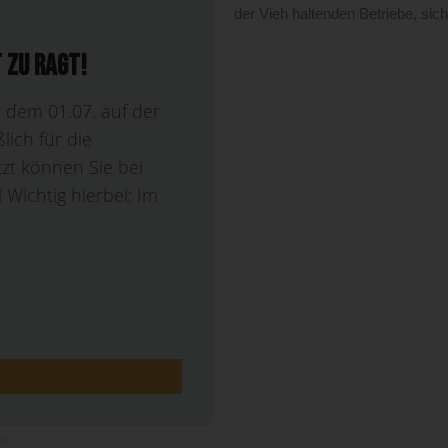
der Vieh haltenden Betriebe, sich
 wächst mehr: RAGT
nd stärken
enhausen/Söllingen –
Strube bündeln
. RAGT und Strube
n Bernburg über die
tieren neue Sorten...