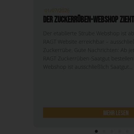
18/06/2026
DLG Feldtage 2026 – Gemeinsam
und Strube bündeln Vertrieb u
f der
Sortenvielfalt
bei
17.06.2026 Presseinformation – Hidd
i: Im
Gemeinsam wächst mehr: RAGT und 
Vertrieb und stärken Sortenvielfalt
Hiddenhausen/Söllingen, 17.06.2026
informieren auf den DLG-Feldtagen i
anstehende Markenfusion und präsen
mehr lesen