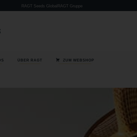
Sorghumanbau – So funktioniert`s!
RAGT Seeds Global
RAGT Gruppe
DS
ÜBER RAGT
ZUM WEBSHOP