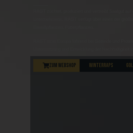
RAGT züchtet, produziert und vertreibt Saatgut auf 
Unternehmens. RAGT verfügt über eines der größten
Eiweißpflanzen, Futterpflanzen.
RAGT ist in Europa führend bei Getreide und Protei
Unterstützung und Entwicklung der Nachhaltigkeit i
ZUM WEBSHOP
WINTERRAPS
GOL