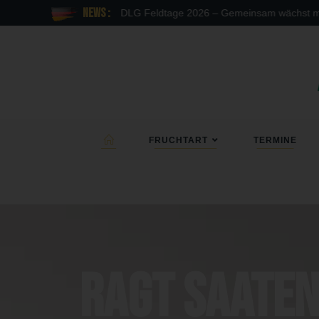
News :
DLG Feldtage 2026 – Gemeinsam wächst mehr
FRUCHTART
TERMINE
RAGT Saaten