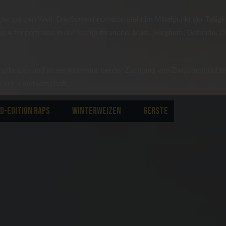
der ganzen Welt. Die Sorteninnovation steht im Mittelpunkt der Tätigk
 Artenportfolios in der Saatgutbranche: Mais, Sorghum, Getreide, Ö
npflanzen und ist ein Innovator bei der Züchtung von Zwischenfrüchte
n der Landwirtschaft.
D-EDITION RAPS
WINTERWEIZEN
GERSTE