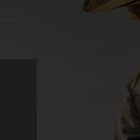
eit des
lsaaten,
n zur