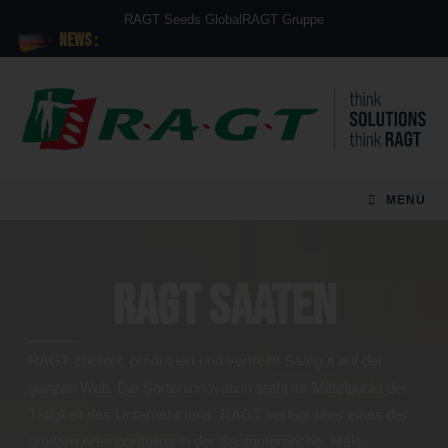
RAGT Seeds Global
RAGT Gruppe
News :
MENÜ
RAGT Saaten
RAGT züchtet, produziert und vertreibt Saatgut auf der
ganzen Welt. Die Sorteninnovation steht im Mittelpunkt der
Tätigkeit des Unternehmens. RAGT verfügt über eines der
größten Artenportfolios in der Saatgutbranche: Mais,