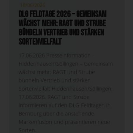
18/06/2026
DLG Feldtage 2026 – Gemeinsam
wächst mehr: RAGT und Strube
bündeln Vertrieb und stärken
Sortenvielfalt
17.06.2026 Presseinformation –
Hiddenhausen/Söllingen – Gemeinsam
wächst mehr: RAGT und Strube
bündeln Vertrieb und stärken
Sortenvielfalt Hiddenhausen/Söllingen,
17.06.2026. RAGT und Strube
informieren auf den DLG-Feldtagen in
Bernburg über die anstehende
Markenfusion und präsentieren neue
Sorten...