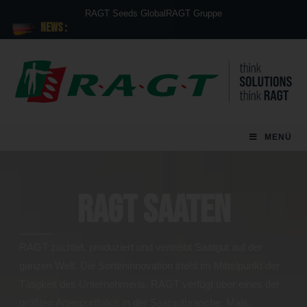
RAGT Seeds Global
RAGT Gruppe
News :
MENÜ
RAGT Saaten
RAGT züchtet, produziert und vertreibt Saatgut auf der
ganzen Welt. Die Sorteninnovation steht im Mittelpunkt der
Tätigkeit des Unternehmens. RAGT verfügt über eines der
größten Artenportfolios in der Saatgutbranche: Mais,