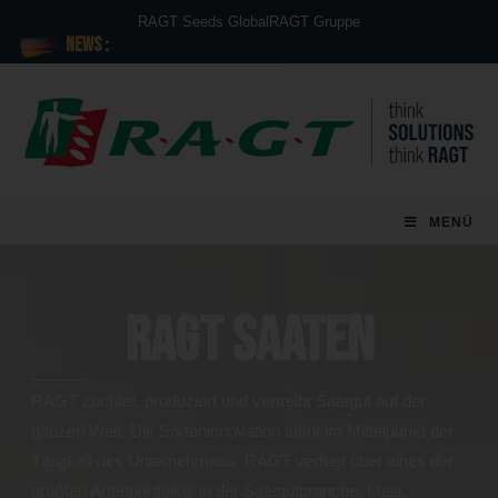
RAGT Seeds Global
RAGT Gruppe
News :
MENÜ
RAGT Saaten
RAGT züchtet, produziert und vertreibt Saatgut auf der
ganzen Welt. Die Sorteninnovation steht im Mittelpunkt der
Tätigkeit des Unternehmens. RAGT verfügt über eines der
größten Artenportfolios in der Saatgutbranche: Mais,