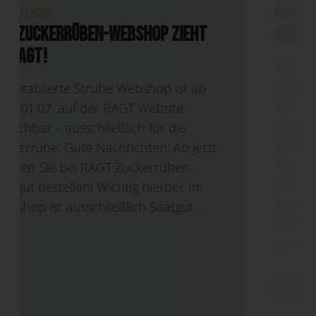
18/06/2026
DLG Feldtage 2026 – Gemeinsam
wächst mehr: RAGT und Strube
bündeln Vertrieb und stärken
Sortenvielfalt
17.06.2026 Presseinformation –
Hiddenhausen/Söllingen – Gemeinsam
wächst mehr: RAGT und Strube
bündeln Vertrieb und stärken
Sortenvielfalt Hiddenhausen/Söllingen,
17.06.2026. RAGT und Strube
informieren auf den DLG-Feldtagen in
Bernburg über die anstehende
Markenfusion und präsentieren neue
Sorten...