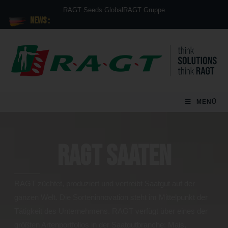
RAGT Seeds Global
RAGT Gruppe
News :
MENÜ
RAGT Saaten
RAGT züchtet, produziert und vertreibt Saatgut auf der
ganzen Welt. Die Sorteninnovation steht im Mittelpunkt der
Tätigkeit des Unternehmens. RAGT verfügt über eines der
größten Artenportfolios in der Saatgutbranche: Mais,