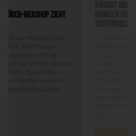
18/06/2026
DLG Feldtage 2026 – Gemeinsam
wächst mehr: RAGT und Strube
bündeln Vertrieb und stärken
Sortenvielfalt
17.06.2026 Presseinformation –
Hiddenhausen/Söllingen – Gemeinsam
wächst mehr: RAGT und Strube
bündeln Vertrieb und stärken
Sortenvielfalt Hiddenhausen/Söllingen,
17.06.2026. RAGT und Strube
informieren auf den DLG-Feldtagen in
Bernburg über die anstehende
Markenfusion und präsentieren neue
Sorten...