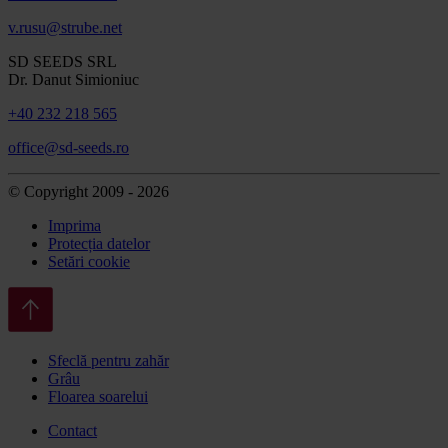
v.rusu@strube.net
SD SEEDS SRL
Dr. Danut Simioniuc
+40 232 218 565
office@sd-seeds.ro
© Copyright 2009 - 2026
Imprima
Protecția datelor
Setări cookie
Sfeclă pentru zahăr
Grâu
Floarea soarelui
Contact