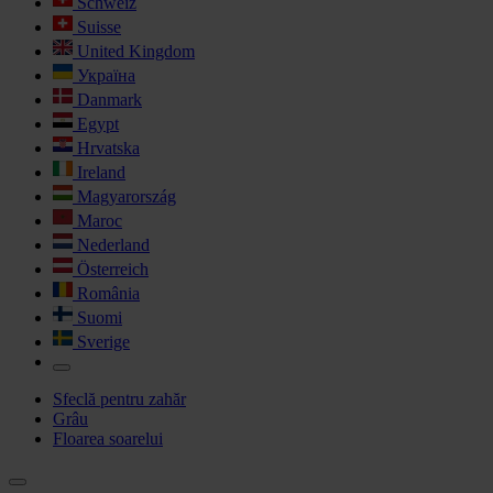
Schweiz
Suisse
United Kingdom
Україна
Danmark
Egypt
Hrvatska
Ireland
Magyarország
Maroc
Nederland
Österreich
România
Suomi
Sverige
Sfeclă pentru zahăr
Grâu
Floarea soarelui