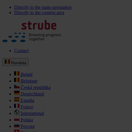
Directly to the main navigation
Directly to the content area
Contact
România
België
Belgique
Česká republika
Deutschland
España
France
International
Polska
Россия