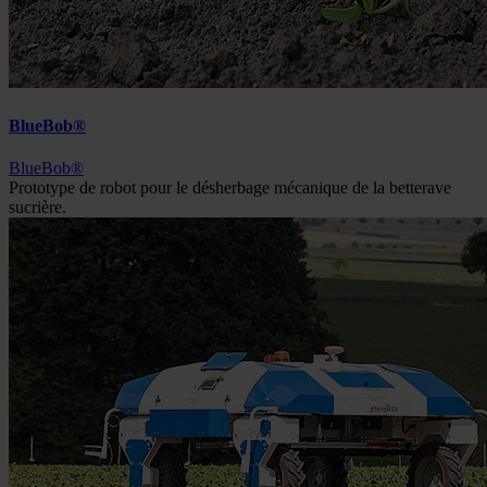
BlueBob®
BlueBob®
Prototype de robot pour le désherbage mécanique de la betterave
sucrière.