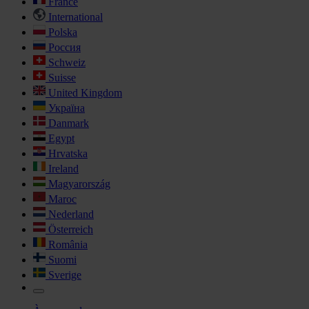
France
International
Polska
Россия
Schweiz
Suisse
United Kingdom
Україна
Danmark
Egypt
Hrvatska
Ireland
Magyarország
Maroc
Nederland
Österreich
România
Suomi
Sverige