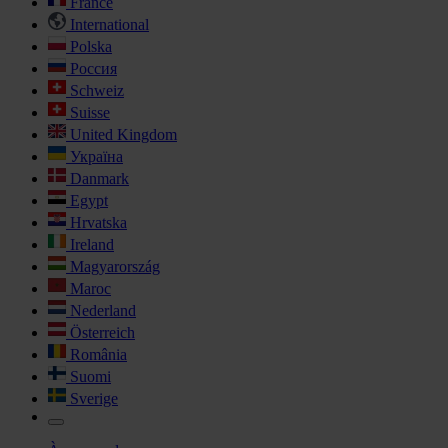
France
International
Polska
Россия
Schweiz
Suisse
United Kingdom
Україна
Danmark
Egypt
Hrvatska
Ireland
Magyarország
Maroc
Nederland
Österreich
România
Suomi
Sverige