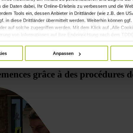
s die Daten dabei, Ihr Online-Erlebnis zu verbessern und die We
dem Tools ein, dessen Anbieter in Drittländer (wie z.B. den USA
 in diese Drittländer übermittelt werden. Weiterhin können ggf. 
er auf solche zugegriffen werden. Mit dem Klick auf „Alle Cooki
cherung von Informationen auf Ihre Endeinrichtung nach dem TD
rsonenbezogenen Daten für die oben genannten Zwecke nach der
nd kann jederzeit mittels der Cookie-Einstellungen widerrufen bzw
ies
Anpassen
beitung mittels Cookies finden Sie in unserer
Datenschutzerkl
emences grâce à des procédures d