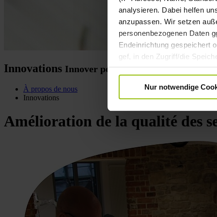
analysieren. Dabei helfen un
anzupassen. Wir setzen außer
personenbezogenen Daten ggf.
Endeinrichtung gespeichert od
gef, in den Zugriff/die Spei
Innovations
Innover pour optimiser nos variétés
Datenverarbeitung Ihrer pe
Einwilligung ist freiwillig u
Nur notwendige Cook
À propos de nous
Informationen zur Datenverar
Innovations
Amélioration de la qualité des s