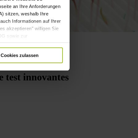
bseite an Ihre Anforderungen
) sitzen, weshalb Ihre
auch Informationen auf Ihrer
es akzeptieren" willigen Sie
DDG sowie zur
 DSGVO gebündelt ein. Die
. angepasst werden. Weitere
Cookies zulassen
ärung
.
e test innovantes