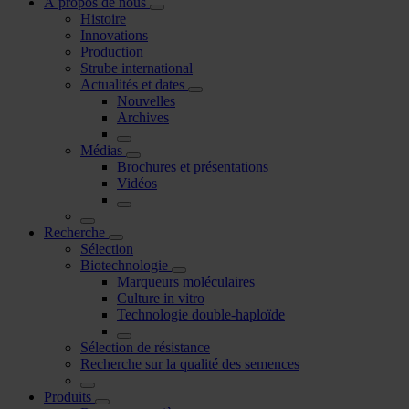
À propos de nous
Histoire
Innovations
Production
Strube international
Actualités et dates
Nouvelles
Archives
Médias
Brochures et présentations
Vidéos
Recherche
Sélection
Biotechnologie
Marqueurs moléculaires
Culture in vitro
Technologie double-haploïde
Sélection de résistance
Recherche sur la qualité des semences
Produits