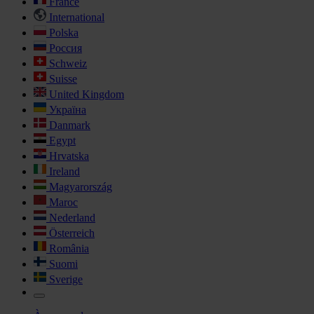
France
International
Polska
Россия
Schweiz
Suisse
United Kingdom
Україна
Danmark
Egypt
Hrvatska
Ireland
Magyarország
Maroc
Nederland
Österreich
România
Suomi
Sverige