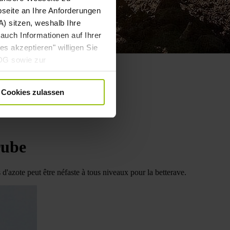
bseite an Ihre Anforderungen
) sitzen, weshalb Ihre
auch Informationen auf Ihrer
es akzeptieren" willigen Sie
DDG sowie zur
 DSGVO gebündelt ein. Die
. angepasst werden. Weitere
Cookies zulassen
ärung
.
rube
d'azote peut être néfaste à tous niveaux pour la betterave.