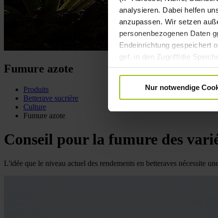
analysieren. Dabei helfen un
anzupassen. Wir setzen außer
personenbezogenen Daten ggf.
Endeinrichtung gespeichert od
gef, in den Zugriff/die Spei
Fumure azote
Datenverarbeitung Ihrer pe
Einwilligung ist freiwillig u
Nur notwendige Cook
Produits
Informationen zur Datenverar
Betterave sucrière
Culture
Fumure azote
Conseil pour la fumure des varié
L'idée que le niveau actuel des rendements en betteraves nécessite une