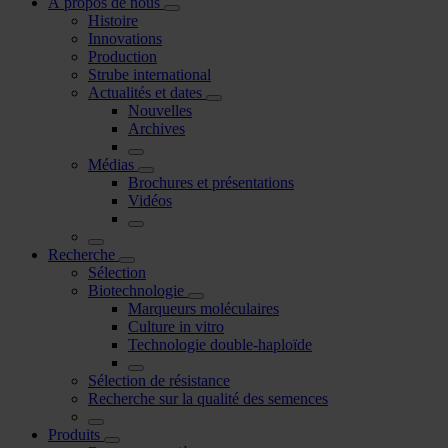
À propos de nous
Histoire
Innovations
Production
Strube international
Actualités et dates
Nouvelles
Archives
Médias
Brochures et présentations
Vidéos
Recherche
Sélection
Biotechnologie
Marqueurs moléculaires
Culture in vitro
Technologie double-haploïde
Sélection de résistance
Recherche sur la qualité des semences
Produits