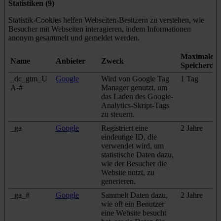
Statistiken (9)
Statistik-Cookies helfen Webseiten-Besitzern zu verstehen, wie
Besucher mit Webseiten interagieren, indem Informationen
anonym gesammelt und gemeldet werden.
Maximale
Name
Anbieter
Zweck
Speicherda
_dc_gtm_U
Google
Wird von Google Tag
1 Tag
A-#
Manager genutzt, um
das Laden des Google-
Analytics-Skript-Tags
zu steuern.
_ga
Google
Registriert eine
2 Jahre
eindeutige ID, die
verwendet wird, um
statistische Daten dazu,
wie der Besucher die
Website nutzt, zu
generieren.
_ga_#
Google
Sammelt Daten dazu,
2 Jahre
wie oft ein Benutzer
eine Website besucht