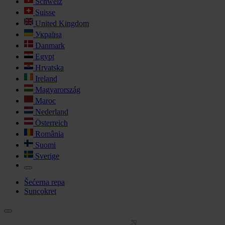
Schweiz
Suisse
United Kingdom
Україна
Danmark
Egypt
Hrvatska
Ireland
Magyarország
Maroc
Nederland
Österreich
România
Suomi
Sverige
Šećerna repa
Suncokret