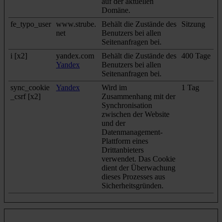
auf der aktuellen
Domäne.
fe_typo_user
www.strube.
Behält die Zustände des
Sitzung
net
Benutzers bei allen
Seitenanfragen bei.
i [x2]
yandex.com
Behält die Zustände des
400 Tage
Yandex
Benutzers bei allen
Seitenanfragen bei.
sync_cookie
Yandex
Wird im
1 Tag
_csrf [x2]
Zusammenhang mit der
Synchronisation
zwischen der Website
und der
Datenmanagement-
Plattform eines
Drittanbieters
verwendet. Das Cookie
dient der Überwachung
dieses Prozesses aus
Sicherheitsgründen.