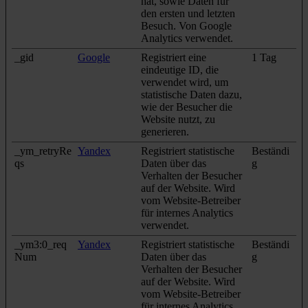
hat, sowie Daten für
den ersten und letzten
Besuch. Von Google
Analytics verwendet.
_gid
Google
Registriert eine
1 Tag
eindeutige ID, die
verwendet wird, um
statistische Daten dazu,
wie der Besucher die
Website nutzt, zu
generieren.
_ym_retryRe
Yandex
Registriert statistische
Beständi
qs
Daten über das
g
Verhalten der Besucher
auf der Website. Wird
vom Website-Betreiber
für internes Analytics
verwendet.
_ym3:0_req
Yandex
Registriert statistische
Beständi
Num
Daten über das
g
Verhalten der Besucher
auf der Website. Wird
vom Website-Betreiber
für internes Analytics