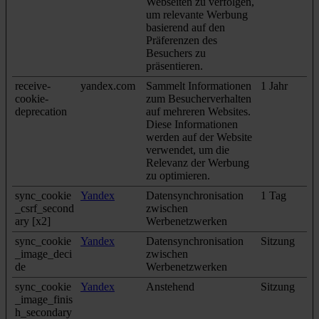
Webseiten zu verfolgen,
um relevante Werbung
basierend auf den
Präferenzen des
Besuchers zu
präsentieren.
receive-
yandex.com
Sammelt Informationen
1 Jahr
cookie-
zum Besucherverhalten
deprecation
auf mehreren Websites.
Diese Informationen
werden auf der Website
verwendet, um die
Relevanz der Werbung
zu optimieren.
sync_cookie
Yandex
Datensynchronisation
1 Tag
_csrf_second
zwischen
ary [x2]
Werbenetzwerken
sync_cookie
Yandex
Datensynchronisation
Sitzung
_image_deci
zwischen
de
Werbenetzwerken
sync_cookie
Yandex
Anstehend
Sitzung
_image_finis
h_secondary