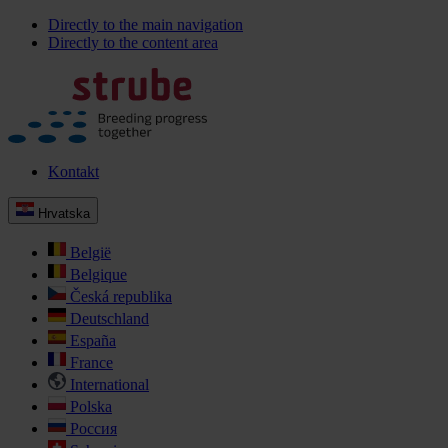
Directly to the main navigation
Directly to the content area
Kontakt
Hrvatska
België
Belgique
Česká republika
Deutschland
España
France
International
Polska
Россия