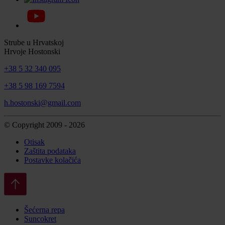
Strube u Hrvatskoj
Hrvoje Hostonski
+38 5 32 340 095
+38 5 98 169 7594
h.hostonski@gmail.com
© Copyright 2009 - 2026
Otisak
Zaštita podataka
Postavke kolačića
Šećerna repa
Suncokret