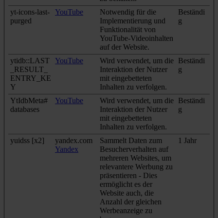
yt-icons-last-
YouTube
Notwendig für die
Beständi
purged
Implementierung und
g
Funktionalität von
YouTube-Videoinhalten
auf der Website.
ytidb::LAST
YouTube
Wird verwendet, um die
Beständi
_RESULT_
Interaktion der Nutzer
g
ENTRY_KE
mit eingebetteten
Y
Inhalten zu verfolgen.
YtIdbMeta#
YouTube
Wird verwendet, um die
Beständi
databases
Interaktion der Nutzer
g
mit eingebetteten
Inhalten zu verfolgen.
yuidss [x2]
yandex.com
Sammelt Daten zum
1 Jahr
Yandex
Besucherverhalten auf
mehreren Websites, um
relevantere Werbung zu
präsentieren - Dies
ermöglicht es der
Website auch, die
Anzahl der gleichen
Werbeanzeige zu