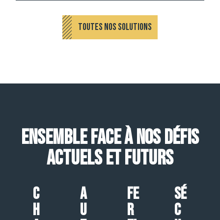
TOUTES NOS SOLUTIONS
Ensemble face à nos défis
actuels et futurs
C
A
Fe
Sé
h
u
r
c