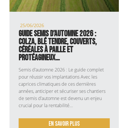
25/06/2026
Guide Semis d’Automne 2026 :
Colza, Blé Tendre, Couverts,
Céréales à paille et
Protéagineux…
Semis d’automne 2026 : Le guide complet
pour réussir vos implantations Avec les
caprices climatiques de ces dernières
années, anticiper et sécuriser ses chantiers
de semis d’automne est devenu un enjeu
crucial pour la rentabilité...
En savoir plus